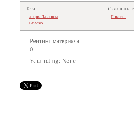
Теги:
Связанные т
история Павловска
Павловск
Павловск
Рейтинг материала:
0
Your rating:
None