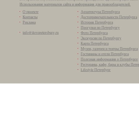
Использование материалов сайта и информация для правообладателей.
О проекте
Архитектура Петербурга
Контакты
Достопримечательности Петербурга
Реклама
История Петербурга
Прогулки по Петербургу
info@ilovepetersburg.ru
Фото Петербурга
Экскурсии по Петербургу
Карта Петербурга
Музеи, галереи и театры Петербурга
Гостиницы и отели Петербурга
Полезная информация о Петербурге
Рестораны, кафе, бары и клубы Пете
Lifestyle Петербург