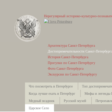
Нерегулярный историко-культурно-познават
Архитектура Санкт-Петербурга
Достопримечательности Санкт-Петербург
История Санкт-Петербурга
Прогулки по Санкт-Петербургу
Фото Санкт-Петербурга
Экскурсии по Санкт-Петербургу
Что посмотреть в Петербурге
Топ достопримечат
Когда лучше ехать в Петербург
Мифы и легенды 
Медный всадник
Русский музей
Петропавл
Царское Село