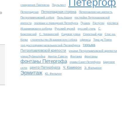
Петергоф
сооружения Павловска
Паульлюст
о
Петроградская сторона
Петроградская
Петропавловская крепость
Петропавловский собор
Пиль-башня
постройки Петропавловской
росписи
крепости
призраки и привидения Петербурга
Пушкин
Распутин
Исаакиевского собора
Русский музей
русский стиль
С.
Бржозовский
С. Чевакинский
Садовая улица
Секретный дом
Спас-на-
Крови
строительство Исаакиевского собора
сфинксы
Тома де Томон
тюрьма
топ достопримечательностей Петербурга
Петропавловской крепости
узники Петропавловской крепости
фонтаны
улица Рубинштейна
фонтан Самсон
Фонтанка
фонтаны Петергофа
Царское
храмы Санкт-Петербурга
центр Петербурга
Ч. Камерон
село
Э. Фальконе
Эрмитаж
Ю. Фельтен