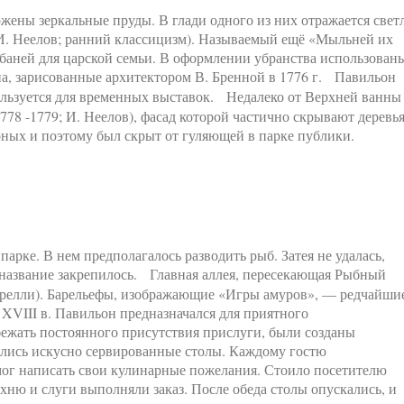
ены зеркальные пруды. В глади одного из них отражается свет
И. Неелов; ранний классицизм). Называемый ещё «Мыльней их
 баней для царской семьи. В оформлении убранства использован
а, зарисованные архитектором В. Бренной в 1776 г. Павильон
льзуется для временных выставок. Недалеко от Верхней ванны
78 -1779; И. Неелов), фасад которой частично скрывают деревья
рных и поэтому был скрыт от гуляющей в парке публики.
рке. В нем предполагалось разводить рыб. Затея не удалась,
 название закрепилось. Главная аллея, пересекающая Рыбный
астрелли). Барельефы, изображающие «Игры амуров», — редчайши
XVIII в. Павильон предназначался для приятного
бежать постоянного присутствия прислуги, были созданы
ялись искусно сервированные столы. Каждому гостю
 мог написать свои кулинарные пожелания. Стоило посетителю
ухню и слуги выполняли заказ. После обеда столы опускались, и