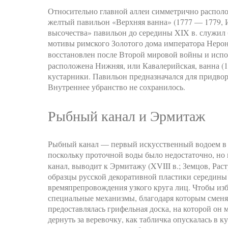
Относительно главной аллеи симметрично располож
желтый павильон «Верхняя ванна» (1777 — 1779, 
высочества» павильон до середины XIX в. служил
мотивы римского Золотого дома императора Нерон
восстановлен после Второй мировой войны и испо
расположена Нижняя, или Кавалерийская, ванна (17
кустарники. Павильон предназначался для придво
Внутреннее убранство не сохранилось.
Рыбный канал и Эрмитаж
Рыбный канал — первый искусственный водоем в па
поскольку проточной воды было недостаточно, но
канал, выводит к Эрмитажу (XVIII в.; Земцов, Р
образцы русской декоративной пластики середины 
времяпрепровождения узкого круга лиц. Чтобы из
специальные механизмы, благодаря которым смен
предоставлялась грифельная доска, на которой он
дернуть за веревочку, как табличка опускалась в к