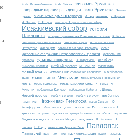
живопись Эрмитажа
Ж.-Б. Валлен-Деламот
Ж.-Б. Леблон
ло-
залы Эрмитажа
загородные царские резиденции
Зимний
знаменитые дома Петербурга
И. Браунштейн
дворец
И. Коробов
ы
И. Мартос
И. Старов
интерьер Петропавловского собора
Исаакиевский собор
история
Павловска
К. Росси
история строительства Исаакиевского собора
 и
Каменноостровский проспект
Каменный остров
китайские места в
Петербурге
классицизм
Колонистский парк Петергофа
костел
крепостные сооружения Петропавловской крепости
крепость Бип
культовые сооружения
Кронверк
Л. Шарлемань
Летний сад
М. Земцов
Лиговский проспект
Литейный проспект
Мариенталь
Медный всадник
мемориальные сооружения Павловска
Михайловский
Монплезир
модерн
замок
Мойка
монументальные сооружения
мосты
мосты Царского Села
Н.
мосты Павловска
Н. Бенуа
Микетти
набережная Карповки
набережная Лейтенанта Шмидта
Невский проспект
необычные
необычные дома
необычные музеи
е
Нижний парк Петергофа
памятники
О.
новая Сильвия
Монферран
основание Петропавловской
общественные здания
крепости
открытие
острова
отделка и интерьеры Исаакиевского собора
Медного всадника
отливка Медного всадника
П. Висконти
П.
Павловск
Гонзаго
П. Клодт
павильоны Царского Села
Павловский парк
парк Александрия
памятники
парки
парковые