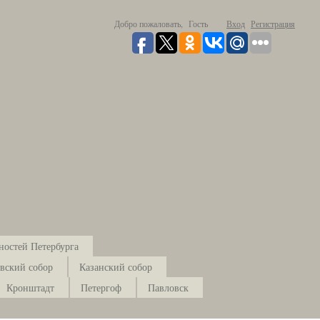
Добро пожаловать,
Гость
Вход
Регистрация
ностей Петербурга
вский собор
Казанский собор
Кронштадт
Петергоф
Павловск