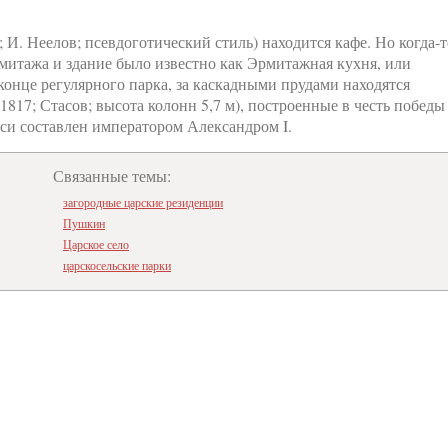
 И. Неелов; псевдоготический стиль) находится кафе. Но когда-т
митажа и здание было известно как Эрмитажная кухня, или
 конце регулярного парка, за каскадными прудами находятся
17; Стасов; высота колонн 5,7 м), построенные в честь победы
иси составлен императором Александром I.
Связанные темы:
загородные царские резиденции
Пушкин
Царское село
царскосельские парки