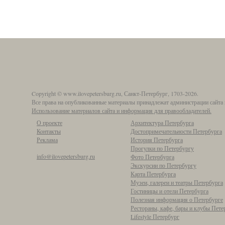
Copyright © www.ilovepetersburg.ru, Санкт-Петербург, 1703-2026.
Все права на опубликованные материалы принадлежат администрации сайта 
Использование материалов сайта и информация для правообладателей.
О проекте
Архитектура Петербурга
Контакты
Достопримечательности Петербурга
Реклама
История Петербурга
Прогулки по Петербургу
info@ilovepetersburg.ru
Фото Петербурга
Экскурсии по Петербургу
Карта Петербурга
Музеи, галереи и театры Петербурга
Гостиницы и отели Петербурга
Полезная информация о Петербурге
Рестораны, кафе, бары и клубы Пете
Lifestyle Петербург