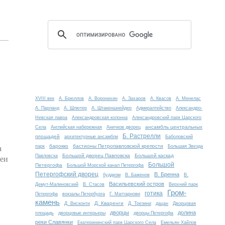
XVIII век
А. Брюллов
А. Воронихин
А. Захаров
А. Квасов
А. Менелас
А. Парланд
А. Шлютер
А. Штакеншнейдер
Адмиралтейство
Александро-
Невская лавра
Александровская колонна
Александровский парк Царского
ансамбль центральных
Села
Английская набережная
Аничков дворец
Б. Растрелли
площадей
архитектурные ансамбли
Баболовский
а
барокко
бастионы Петропавловской крепости
парк
Большая Звезда
Большой дворец Павловска
Большой каскад
реи
Павловска
Большой
Петергофа
Большой Морской канал Петергофа
Петергофский дворец
В. Бренна
буддизм
В. Баженов
В.
Васильевский остров
Демут-Малиновский
В. Стасов
Верхний парк
Гром-
готика
Петергофа
вокзалы Петербурга
Г. Маттарнови
камень
Д. Кваренги
Д. Висконти
Д. Трезини
дацан
Дворцовая
дворцы
долина
площадь
дворцовые интерьеры
дворцы Петергофа
реки Славянки
Екатерининский парк Царского Села
Емельян Хайлов