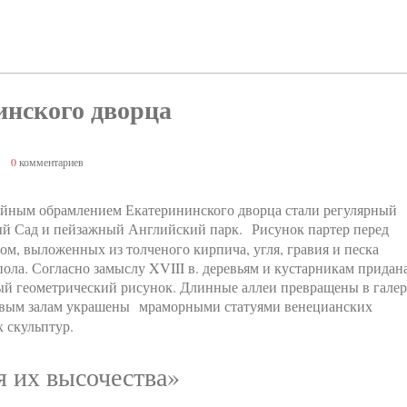
нского дворца
0
комментариев
йным обрамлением Екатерининского дворца стали регулярный
й Сад и пейзажный Английский парк. Рисунок партер перед
ом, выложенных из толченого кирпича, угля, гравия и песка
пола. Согласно замыслу XVIII в. деревьям и кустарникам придан
ый геометрический рисунок. Длинные аллеи превращены в гале
цовым залам украшены мраморными статуями венецианских
 скульптур.
 их высочества»