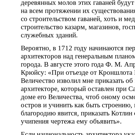
деревянных молов этих гаваней будут
на всем протяжении их существовани
со строительством гаваней, хоть и мед
строительство казарм, магазинов, гос
служебных зданий.
Вероятно, в 1712 году начинаются пе
архитекторов над генеральным планом
города. В августе этого года Ф. М. Ап
Крюйсу: «При отъезде от Кроншлота 
Величество изволил мне приказать об
архитекторе, который оставлен при С
доме его Величества, чтоб оному осм
остров и учинить как быть строению,
благородию явится, приказать Котлин 
учипения чертежа ему объявить».
Если национальность архитектора указ