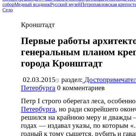
собор
Медный всадник
Русский музей
Петропавловская крепост
Село
Кронштадт
Первые работы архитекто
генеральным планом креп
города Кронштадт
02.03.2015
раздел:
Достопримечател
Петербурга
0
комментариев
Петр I строго оберегал леса, особенно
Петербурга
, но ради скорейшего окон
решился на крайнюю меру и дважды 
годах — издавал указы, по которым «..
годный к тому сыщется, рубить и гава