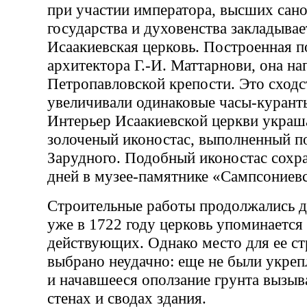
при участии императора, высших сан
государства и духовенства закладывае
Исаакиевская церковь. Построенная п
архитектора Г.-И. Маттарнови, она на
Петропавловской крепости. Это сходс
увеличивали одинаковые часы-куранты
Интерьер Исаакиевской церкви украш
золоченый иконостас, выполненный п
Зарудного. Подобный иконостас сохр
дней в музее-памятнике «Сампсониев
Строительные работы продолжались до
уже в 1722 году церковь упоминается
действующих. Однако место для ее ст
выбрано неудачно: еще не были укреп
и начавшееся оползание грунта вызы
стенах и сводах здания.