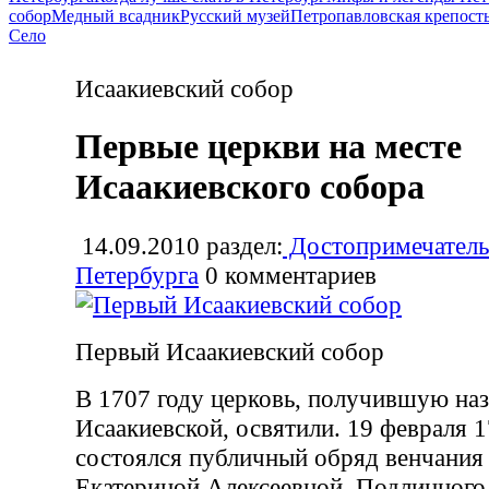
собор
Медный всадник
Русский музей
Петропавловская крепост
Село
Исаакиевский собор
Первые церкви на месте
Исаакиевского собора
14.09.2010
раздел:
Достопримечатель
Петербурга
0
комментариев
Первый Исаакиевский собор
В 1707 году церковь, получившую на
Исаакиевской, освятили. 19 февраля 1
состоялся публичный обряд венчания 
Екатериной Алексеевной. Подлинного