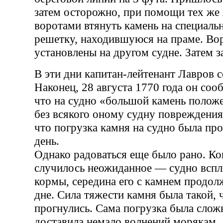
затем осторожно, при помощи тех же
воротами втянуть камень на специал
решетку, находившуюся на праме. Во
установлены на другом судне. Затем з
В эти дни капитан-лейтенант Лавров с
Наконец, 28 августа 1770 года он соо
что на судно «большой камень положе
без всякого оному судну повреждения
что погрузка камня на судно была про
день.
Однако радоваться еще было рано. Ког
случилось неожиданное — судно всплы
кормы, середина его с камнем продолж
дне. Сила тяжести камня была такой, 
прогнулись. Сама погрузка была сло
доставила немало волнений морякам, а