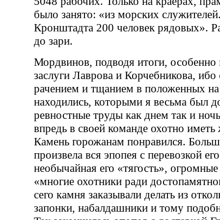
5048 рабочих. Только на краерах, прам
было занято: «из морских служителей..
Кронштадта 200 человек рядовых». Ра
до зари.
Мордвинов, подводя итоги, особенно
заслуги Лаврова и Корчебникова, ибо
рачением и тщанием в положенных на
находились, которыми я весьма был д
ревностные труды как днем так и ноч
впредь в своей команде охотно иметь
Камень горожанам понравился. Больш
произвела вся эпопея с перевозкой его
необычайная его «тягость», огромные
«многие охотники ради достопамятно
сего камня заказывали делать из отко
запонки, набалдашники и тому подобн