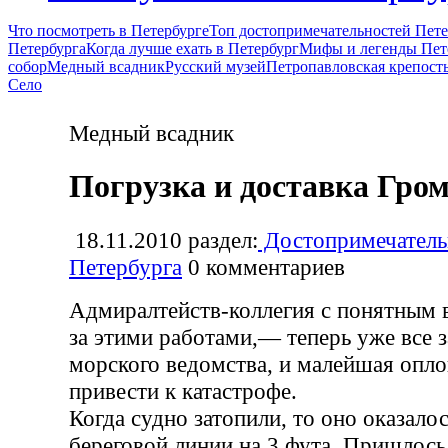
Что посмотреть в Петербурге
Топ достопримечательностей Пете
Петербурга
Когда лучше ехать в Петербург
Мифы и легенды Пет
собор
Медный всадник
Русский музей
Петропавловская крепост
Село
Медный всадник
Погрузка и доставка Гро
18.11.2010
раздел:
Достопримечатель
Петербурга
0
комментариев
Адмиралтейств-коллегия с понятным 
за этими работами,— теперь уже все з
морского ведомства, и малейшая опл
привести к катастрофе.
Когда судно затопили, то оно оказало
береговой линии на 3 фута. Пришлось 