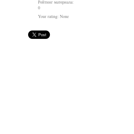
Рейтинг материала:
0
Your rating:
None