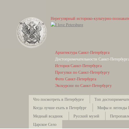
Нерегулярный историко-культурно-познават
Архитектура Санкт-Петербурга
Достопримечательности Санкт-Петербург
История Санкт-Петербурга
Прогулки по Санкт-Петербургу
Фото Санкт-Петербурга
Экскурсии по Санкт-Петербургу
Что посмотреть в Петербурге
Топ достопримечат
Когда лучше ехать в Петербург
Мифы и легенды 
Медный всадник
Русский музей
Петропавл
Царское Село