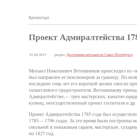
Кронштадт
Проект Адмиралтейства 178
01.06.2015
раздел:
Достопримечательности Санкт-Петербурга
Михаил Николаевич Ветошников происходил из «ку
был направлен ее пенсионером за границу. По во
последние семь лет его короткой жизни смогли пр
талантливого градостроителя. Ветошникову прина
Адмиралтействе,— трех мастерских, канатно-пряди
кузниц, неосуществленный проект госпиталя и др.
Проект Адмиралтейства 1785 года был осуществлен
1785— 1796 годах. За это время были построены м
смольней и пеньковым сараем, мастерские, сухарны
по 1827 год.