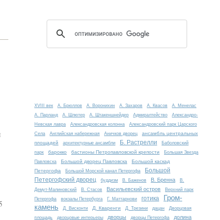
XVIII век
А. Брюллов
А. Воронихин
А. Захаров
А. Квасов
А. Менелас
А. Парланд
А. Шлютер
А. Штакеншнейдер
Адмиралтейство
Александро-
Невская лавра
Александровская колонна
Александровский парк Царского
и
ансамбль центральных
Села
Английская набережная
Аничков дворец
Б. Растрелли
площадей
архитектурные ансамбли
Баболовский
барокко
бастионы Петропавловской крепости
парк
Большая Звезда
Большой дворец Павловска
Большой каскад
Павловска
Большой
Петергофа
Большой Морской канал Петергофа
Петергофский дворец
В. Бренна
буддизм
В. Баженов
В.
Васильевский остров
Демут-Малиновский
В. Стасов
Верхний парк
Гром-
готика
Петергофа
вокзалы Петербурга
Г. Маттарнови
5
камень
Д. Кваренги
Д. Висконти
Д. Трезини
дацан
Дворцовая
дворцы
долина
площадь
дворцовые интерьеры
дворцы Петергофа