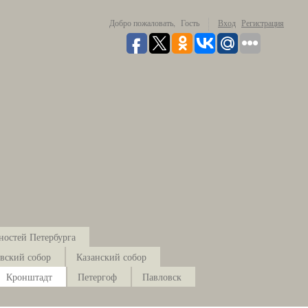
Добро пожаловать,
Гость
Вход
Регистрация
ностей Петербурга
вский собор
Казанский собор
Кронштадт
Петергоф
Павловск