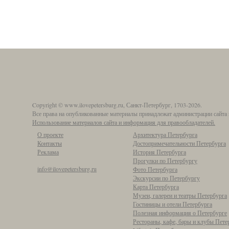
Copyright © www.ilovepetersburg.ru, Санкт-Петербург, 1703-2026.
Все права на опубликованные материалы принадлежат администрации сайта 
Использование материалов сайта и информация для правообладателей.
О проекте
Архитектура Петербурга
Контакты
Достопримечательности Петербурга
Реклама
История Петербурга
Прогулки по Петербургу
info@ilovepetersburg.ru
Фото Петербурга
Экскурсии по Петербургу
Карта Петербурга
Музеи, галереи и театры Петербурга
Гостиницы и отели Петербурга
Полезная информация о Петербурге
Рестораны, кафе, бары и клубы Пете