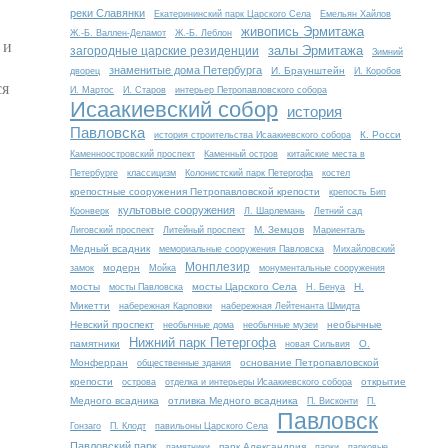
реки Славянки
Екатерининский парк Царского Села
Емельян Хайлов
живопись Эрмитажа
Ж.-Б. Валлен-Деламот
Ж.-Б. Леблон
 и
залы Эрмитажа
загородные царские резиденции
Зимний
знаменитые дома Петербурга
И. Браунштейн
дворец
И. Коробов
ся
И. Мартос
И. Старов
интерьер Петропавловского собора
Исаакиевский собор
история
Павловска
К. Росси
история строительства Исаакиевского собора
Каменноостровский проспект
Каменный остров
китайские места в
Петербурге
классицизм
Колонистский парк Петергофа
костел
крепостные сооружения Петропавловской крепости
крепость Бип
культовые сооружения
Кронверк
Л. Шарлемань
Летний сад
М. Земцов
Лиговский проспект
Литейный проспект
Мариенталь
Медный всадник
мемориальные сооружения Павловска
Михайловский
Монплезир
модерн
замок
Мойка
монументальные сооружения
мосты
мосты Царского Села
Н.
мосты Павловска
Н. Бенуа
Микетти
набережная Карповки
набережная Лейтенанта Шмидта
Невский проспект
необычные
необычные дома
необычные музеи
Нижний парк Петергофа
памятники
О.
новая Сильвия
Монферран
основание Петропавловской
общественные здания
крепости
открытие
острова
отделка и интерьеры Исаакиевского собора
Медного всадника
отливка Медного всадника
П. Висконти
П.
Павловск
Гонзаго
П. Клодт
павильоны Царского Села
Павловский парк
парк Александрия
памятники
парки
парковые