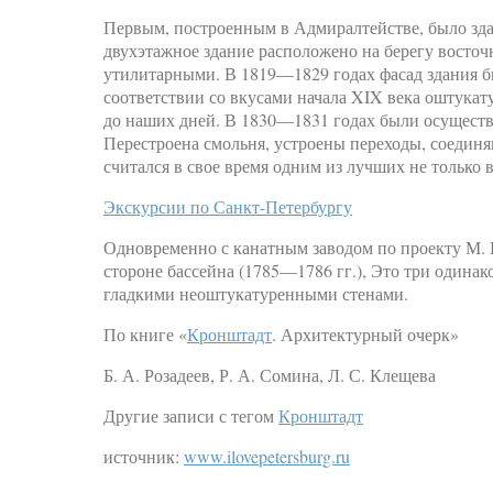
Первым, построенным в Адмиралтействе, было здан
двухэтажное здание расположено на берегу восто
утилитарными. В 1819—1829 годах фасад здания бы
соответствии со вкусами начала XIX века оштукат
до наших дней. В 1830—1831 годах были осуществ
Перестроена смольня, устроены переходы, соедин
считался в свое время одним из лучших не только в
Экскурсии по Санкт-Петербургу
Одновременно с канатным заводом по проекту М. 
стороне бассейна (1785—1786 гг.), Это три одинак
гладкими неоштукатуренными стенами.
По книге «
Кронштадт
. Архитектурный очерк»
Б. А. Розадеев, Р. А. Сомина, Л. С. Клещева
Другие записи с тегом
Кронштадт
источник:
www.ilovepetersburg.ru