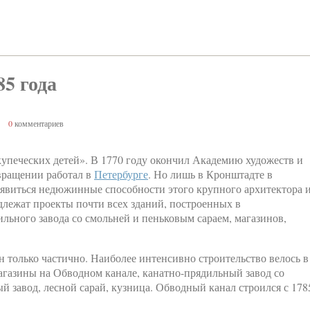
5 года
0
комментариев
печеских детей». В 1770 году окончил Академию художеств и
звращении работал в
Петербурге
. Но лишь в Кронштадте в
оявиться недюжинные способности этого крупного архитектора 
длежат проекты почти всех зданий, построенных в
льного завода со смольней и пеньковым сараем, магазинов,
 только частично. Наиболее интенсивно строительство велось в
агазины на Обводном канале, канатно-прядильный завод со
й завод, лесной сарай, кузница. Обводный канал строился с 178