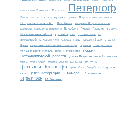
Петергоф
сооружения Павловска
Паульлюст
Петроградская сторона
Петроградская
Петропавловская крепость
Петропавловский собор
Пиль-башня
постройки Петропавловской
росписи
крепости
призраки и привидения Петербурга
Пушкин
Распутин
Исаакиевского собора
Русский музей
русский стиль
С.
Бржозовский
С. Чевакинский
Садовая улица
Секретный дом
Спас-на-
Крови
строительство Исаакиевского собора
сфинксы
Тома де Томон
тюрьма
топ достопримечательностей Петербурга
Петропавловской крепости
узники Петропавловской крепости
фонтаны
улица Рубинштейна
фонтан Самсон
Фонтанка
фонтаны Петергофа
Царское
храмы Санкт-Петербурга
центр Петербурга
Ч. Камерон
село
Э. Фальконе
Эрмитаж
Ю. Фельтен