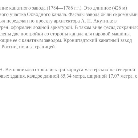
ие канатного завода (1784—1786 гг.). Это длинное (426 м)
чного участка Обводного канала. Фасады завода были скромными
л переделан по проекту архитектора А. Н. Акутина: в
урен, оформлен ложной аркатурой. В таком виде фасад сохранил
лены две постройки со стороны канала для паровой машины.
яющие ее с канатным заводом. Кронштадтский канатный завод
 России, но и за границей.
Н. Ветошникова строились три корпуса мастерских на северной
овых здания, каждое длиной 85,34 метра, шириной 17,07 метра, с