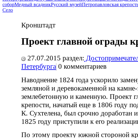
собор
Медный всадник
Русский музей
Петропавловская крепост
Село
Кронштадт
Проект главной ограды к
27.07.2015
раздел:
Достопримечател
Петербурга
0
комментариев
Наводнение 1824 года ускорило замен
земляной и деревокаменной на камне
землебетонную и каменную. Проект г
крепости, начатый еще в 1806 году п
К. Сухтелена, был срочно доработан 
1825 году приступили к его реализаци
По этому проекту южной стороной кр