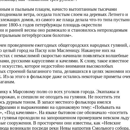
тынным и пыльным плацем, начисто вытоптанным тысячами
поднимали ветра, оседала толстым слоем на деревьях Летнего и
злежащих домов, из самого же плаца делала что-то типа пустыни
ине 1800-х годов петербуржцы площадь окрестили
ени и ранней весны оно размокало и становилось непроходимым
нтральным петербургским болотом».
ечен проведением ежегодных общегородских народных гуляний, 
о целый город на Пасху или Масленицу. Накануне них на
естах с немыслимой скоростью начинали появляться волшебные
ами, русскими каруселями и качелями. К слову, такое известное
ое искусство, которое недостойно внимания высоколобых
ых строений балаганного типа, делавшихся в целях экономии из
. Из-за этого в фольклоре даже остались некоторые приметы оче
аганам.
нку к Марсовому полю со всех уголков города. Экипажы и
рожан, и спешили не опоздать на гуляния. Не посетить эти
сь дурным тоном. В запасе местного фольклора имелся
фразами и выражениями на одинаковую тему: «Побывать на
», «Под качелями». На языке бытовом сие обозначало «посетить
и гулянья проходили на запорошенном промерзшем невском льду
ые сооружения. В просторечии они известны, как «Невские
 люда возникали посреди реки Невы напротив Смольного собора.