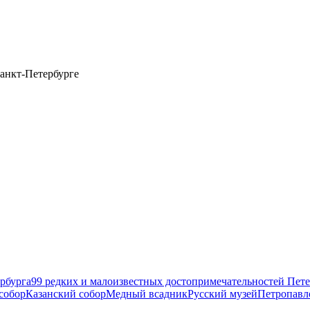
анкт-Петербурге
рбурга
99 редких и малоизвестных достопримечательностей Пете
собор
Казанский собор
Медный всадник
Русский музей
Петропавл