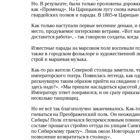
Но. В результате, были только проложены дорожк
как «Променад». На Царицыном лугу снова начали
гвардейских полков и парады. В 1805-м Царицын 
Как только наступали первые весенние деньки, и н
место, продуваемое питерскими ветрами. «Вот на
достанется работа», - так говорили солдаты, когд
Известные парады на марсовом поле воспевали 
также в городском фольклоре и художественной л
строй и маршевая музыка.
Как-то раз жители Северной столицы заметили, 
императорского театра. Появилась легенда, как о
рискнувшую таким образом прийти на свидание с 
здесь надо?». «Мы пришли насладиться красотой д
Императору ответ понравился, и он сразу приказа
несколько танцовщиц.
Но не всё так благополучно заканчивалось. Как-
гневаться на Преображенский полк. Он неожидан
Сибирь! Полк отличался беспрекословным повинов
составе прошагал стройно оттуда по улицам Санк
по Сибирскому тракту». Лишь около Новгорода е
позволение возвратиться в столицу».