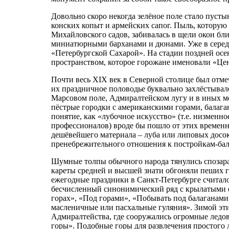
Довольно скоро некогда зелёное поле стало пус
конских копыт и армейских сапог. Пыль, которую 
Михайловского садов, забивалась в щели окон бли
миниатюрными барханами и дюнами. Уже в серед
«Петербургской Сахарой». На стадии поздней ос
пространством, которое горожане именовали «Це
Почти весь XIX век в Северной столице был отм
их праздничное половодье буквально захлёстывал
Марсовом поле, Адмиралтейском лугу и в иных м
пёстрые городки с американскими горами, балаган
понятие, как «лубочное искусство» (т.е. низменн
профессионалов) вроде бы пошло от этих временн
дешёвейшего материала – луба или липовых досок
пренебрежительного отношения к постройкам-бал
Шумные толпы обычного народа тянулись спозара
кареты средней и высшей знати обгоняли пеших го
ежегодные праздники в Санкт-Петербурге считало
бесчисленный синонимический ряд с крылатыми 
горах», «Под горами», «Побывать под балаганами
масленичные или пасхальные гуляния». Зимой эт
Адмиралтейства, где сооружались огромные ледов
горы». Подобные горы для развлечения простого