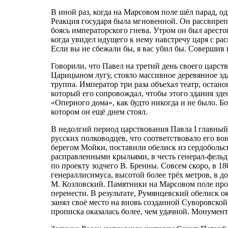
В иной раз, когда на Марсовом поле шёл парад, о
Реакция государя была мгновенной. Он рассвирепе
боясь императорского гнева. Утром он был аресто
когда увидел идущего к нему навстречу царя с ра
Если вы не сбежали бы, я вас убил бы. Совершив
Говорили, что Павел на третий день своего царств
Царицыном лугу, стояло массивное деревянное зд
труппа. Император три раза объехал театр, остан
который его сопровождал, чтобы этого здания здес
«Оперного дома», как будто никогда и не было. Б
котором он ещё днем стоял.
В недолгий период царствования Павла I главн
русских полководцев, что соответствовало его во
берегом Мойки, поставили обелиск из сердобольск
расправленными крыльями, в честь генерал-фельд
по проекту зодчего В. Бренны. Совсем скоро, в 1
генераллисимуса, высотой более трёх метров, в д
М. Козловский. Памятники на Марсовом поле прос
перенести. В результате, Румянцевский обелиск о
занял своё место на вновь созданной Суворовско
прописка оказалась более, чем удачной. Монумент