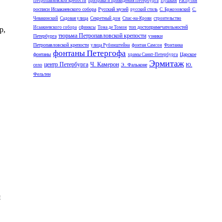
Петропавловской крепости
призраки и привидения Петербурга
Пушкин
Распутин
росписи Исаакиевского собора
Русский музей
русский стиль
С. Бржозовский
С.
Чевакинский
Садовая улица
Секретный дом
Спас-на-Крови
строительство
топ достопримечательностей
Исаакиевского собора
сфинксы
Тома де Томон
р,
тюрьма Петропавловской крепости
Петербурга
узники
Петропавловской крепости
улица Рубинштейна
фонтан Самсон
Фонтанка
фонтаны Петергофа
фонтаны
Царское
храмы Санкт-Петербурга
Эрмитаж
центр Петербурга
Ч. Камерон
село
Э. Фальконе
Ю.
Фельтен
я