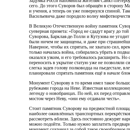
Задумка Росси напомнила жителям Санкт-Петербу
сего. До этого Суворов был обращён в сторону Ма
и учения, а теперь он уже повернулся спиной. Т
Васильевича даже породило волну мифотворчеств
В Великую Отечественную войну памятник Суворов
суеверная примета: «Город не сдадут врагу до т
Суворова, Барклая-де-Толли и Кутузова не угодит
были ничем не защищены, и даже при страшнейши
Наверное, чтобы их спрятать, не хватало сил, вр
только началась война, собирались убрать в подв
оказался узким, и его требовалось расширить. Но 
переносить в укрытие статую уже не позволяли с
слегка задев голову полководца на пьедестале, вл
планировали спрятать памятник ещё в начале бло
Монумент Суворову в то время имел такое большое 
рубежами города на Неве. Известная коллекционе
легенду о новобранцах. По ней, их перед отправ
мостом через Неву, «они ему отдавали честь».
Стоит памятник Суворову на предмостной площади
наиболее оживлённых транспортных перекрёстков
рассмотреть вблизи. Здесь постоянно дежурят на
можно подойти. Только нужно заплатить предвари
монумент сохранил за собой такое своеобразное п