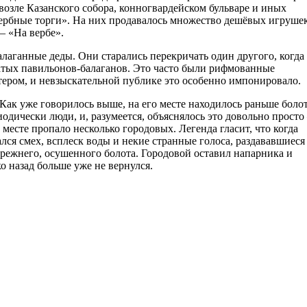
озле Казанского собора, конногвардейском бульваре и иных
вербные торги». На них продавалось множество дешёвых игруше
– «На вербе».
балаганные деды. Они старались перекричать один другого, когда
щатых павильонов-балаганов. Это часто были рифмованные
ером, и невзыскательной публике это особенно импонировало.
ак уже говорилось выше, на его месте находилось раньше болот
одически люди, и, разумеется, объяснялось это довольно просто
месте пропало несколько городовых. Легенда гласит, что когда
лся смех, всплеск воды и некие странные голоса, раздававшиеся
прежнего, осушенного болота. Городовой оставил напарника и
о назад больше уже не вернулся.