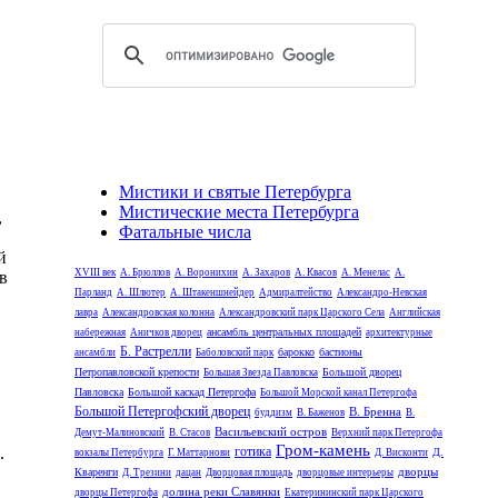
Мистики и святые Петербурга
Мистические места Петербурга
,
Фатальные числа
й
XVIII век
А. Брюллов
А. Воронихин
А. Захаров
А. Квасов
А. Менелас
А.
в
Парланд
А. Шлютер
А. Штакеншнейдер
Адмиралтейство
Александро-Невская
лавра
Александровская колонна
Александровский парк Царского Села
Английская
ансамбль центральных площадей
набережная
Аничков дворец
архитектурные
Б. Растрелли
барокко
бастионы
ансамбли
Баболовский парк
Петропавловской крепости
Большой дворец
Большая Звезда Павловска
Павловска
Большой каскад Петергофа
Большой Морской канал Петергофа
Большой Петергофский дворец
В. Бренна
буддизм
В. Баженов
В.
Васильевский остров
Демут-Малиновский
В. Стасов
Верхний парк Петергофа
Гром-камень
.
готика
Д.
вокзалы Петербурга
Г. Маттарнови
Д. Висконти
дворцы
Кваренги
Д. Трезини
дацан
Дворцовая площадь
дворцовые интерьеры
долина реки Славянки
дворцы Петергофа
Екатерининский парк Царского