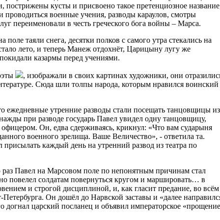
и, пострижены кусты и присвоено такое претенциозное название
 проводиться военные учения, разводы караулов, смотры
луг переименовали в честь греческого бога войны – Марса.
а поле таяли снега, десятки полков с самого утра стекались на
стало лето, и теперь Манеж отдохнёт, Царицыну лугу же
а покидали казармы перед учениями.
поэты
, изображали в своих картинах художники, они отразилис
итературе. Сюда шли толпы народа, которым нравился воинский
что ежедневные утренние разводы стали посещать танцовщицы из
днажды при разводе государь Павел увидел одну танцовщицу,
офицером. Он, едва сдерживаясь, крикнул: «Что вам сударыня
анного военного зрелища. Ваше Величество», - ответила та.
л присылать каждый день на утренний развод из театра по
то раз Павел на Марсовом поле по непонятным причинам стал
но повелел солдатам повернуться кругом и маршировать… в
ением и строгой дисциплиной, и, как гласит предание, во всём
т-Петербурга. Он дошёл до Нарвской заставы и «далее направилс
го догнал царский посланец и объявил императорское «прощение