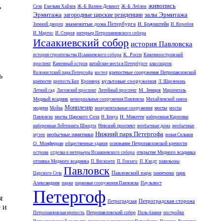
,
живопись
Села
Емельян Хайлов
Ж.-Б. Валлен-Деламот
Ж.-Б. Леблон
Эрмитажа
залы Эрмитажа
загородные царские резиденции
знаменитые дома Петербурга
И. Браунштейн
Зимний дворец
И. Коробов
И. Мартос
И. Старов
интерьер Петропавловского собора
Исаакиевский собор
история Павловска
К. Росси
история строительства Исаакиевского собора
Каменноостровский
проспект
Каменный остров
китайские места в Петербурге
классицизм
крепостные сооружения Петропавловской
Колонистский парк Петергофа
костел
ь
культовые сооружения
крепости
крепость Бип
Кронверк
Л. Шарлемань
М. Земцов
Летний сад
Лиговский проспект
Литейный проспект
Мариенталь
Медный всадник
мемориальные сооружения Павловска
Михайловский замок
Монплезир
модерн
мосты
Мойка
монументальные сооружения
мосты
мосты Царского Села
Н. Микетти
Павловска
Н. Бенуа
набережная Карповки
Невский проспект
набережная Лейтенанта Шмидта
необычные дома
необычные
Нижний парк Петергофа
необычные памятники
музеи
новая Сильвия
О. Монферран
основание Петропавловской крепости
общественные здания
открытие Медного всадника
острова
отделка и интерьеры Исаакиевского собора
отливка Медного всадника
П. Висконти
П. Гонзаго
П. Клодт
павильоны
Павловск
Павловский парк
парк
Царского Села
памятники
Александрия
парки
парковые сооружения Павловска
Паульлюст
Петергоф
я
Петроградская сторона
Петроградская
 и
Петропавловский собор
Петропавловская крепость
Пиль-башня
постройки