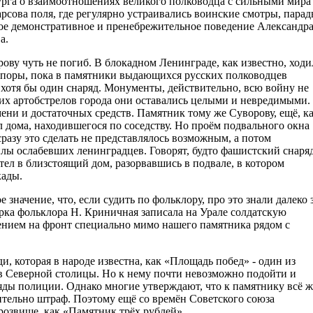
рга о взаимоотношениях великого полководца с сильными мира
рсова поля, где регулярно устраивались воинские смотры, пара
акое демонстративное и пренебрежительное поведение Александр
а.
у чуть не погиб. В блокадном Ленинграде, как известно, ходи
ой поры, пока в памятники выдающихся русских полководцев
 хотя бы один снаряд. Монументы, действительно, всю войну не
х артобстрелов города они оставались целыми и невредимыми.
емени и достаточных средств. Памятник тому же Суворову, ещё, к
ал дома, находившегося по соседству. Но проём подвального окна
сразу это сделать не представлялось возможным, а потом
илы ослабевших ленинградцев. Говорят, будто фашистский снаряд
етел в близстоящий дом, разорвавшись в подвале, в котором
кады.
значение, что, если судить по фольклору, про это знали далеко 
рка фольклора Н. Криничная записала на Урале солдатскую
лением на фронт специально мимо нашего памятника рядом с
, которая в народе известна, как «Площадь побед» - один из
 Северной столицы. Но к нему почти невозможно подойти и
ряды полиции. Однако многие утверждают, что к памятнику всё ж
тельно штраф. Поэтому ещё со времён Советского союза
розвище, как «Памятник трёх рублей».