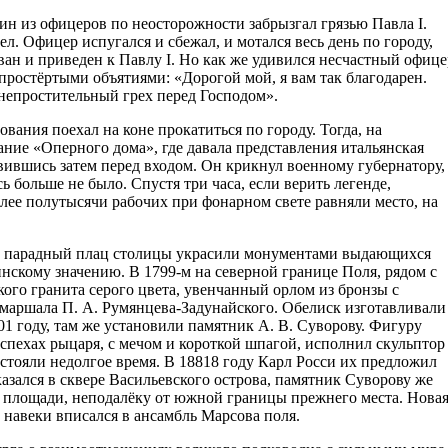
дин из офицеров по неосторожности забрызгал грязью Павла I.
л. Офицер испугался и сбежал, и мотался весь день по городу,
ван и приведен к Павлу I. Но как же удивился несчастный офице
спростёртыми объятиями: «Дорогой мой, я вам так благодарен.
 непростительный грех перед Господом».
ования поехал на коне прокатиться по городу. Тогда, на
ание «Оперного дома», где давала представления итальянская
овившись затем перед входом. Он крикнул военному губернатору,
ь больше не было. Спустя три часа, если верить легенде,
олее полутысячи рабочих при фонарном свете равняли место, на
ый парадный плац столицы украсили монументами выдающихся
инскому значению. В 1799-м на северной границе Поля, рядом с
ого гранита серого цвета, увенчанный орлом из бронзы с
маршала П. А. Румянцева-Задунайского. Обелиск изготавливали
801 году, там же установили памятник А. В. Суворову. Фигуру
оспехах рыцаря, с мечом и короткой шпагой, исполнил скульптор
тояли недолгое время. В 18818 году Карл Росси их предложил
казался в сквере Васильевского острова, памятник Суворову же
й площади, неподалёку от южной границы прежнего места. Нова
 навеки вписался в ансамбль Марсова поля.