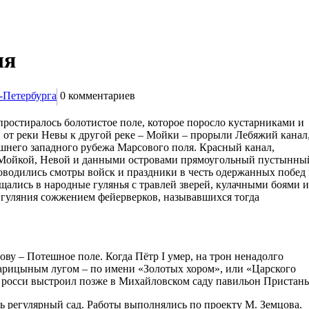
ля
-Петербурга
0
комментариев
 простиралось болотистое поле, которое поросло кустарниками и
и от реки Невы к другой реке – Мойки – прорыли Лебяжий канал
шнего западного рубежа Марсового поля. Красный канал,
 Мойкой, Невой и данными островами прямоугольный пустынны
оводились смотры войск и праздники в честь одержанных побед 
ались в народные гулянья с травлей зверей, кулачными боями и
гуляния сожжением фейерверков, называвшихся тогда
ву – Потешное поле. Когда Пётр I умер, на трон ненадолго
Царицыным лугом – по имени «Золотых хором», или «Царского
р росси выстроил позже в Михайловском саду павильон Пристань
ть регулярный сад. Работы выполнялись по проекту М. Земцова.