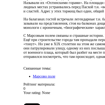
Называли их «Охтинскими горами». На площади в
людных местах устраивались перед Пасхой т.н. «
и сластей. Адрес у этих торжищ был один, общий 
На балаганах гостей встречали легендарные т.н. 
зазывали на представления, стоя на балконах до
монологи с ироничным, «биографическим» характ
С Марсовым полем связаны и страшные истории. К
Ещё при строительстве города там пропадали пери
«тонут». Но уже в XIX столетии на этом же самом 
они патрулировали улицу, одному из них послыша
от военного плаца, который был разбит на месте 
отправился посмотреть, что там происходит, однак
Связанные темы:
Марсово поле
Рейтинг материала:
0
Your rating:
None