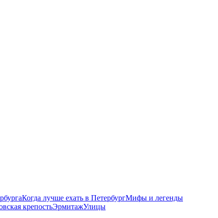
рбурга
Когда лучше ехать в Петербург
Мифы и легенды
овская крепость
Эрмитаж
Улицы