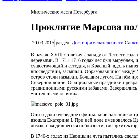
Мистические места Петербурга
Проклятие Марсова по
20.03.2015
раздел:
Достопримечательности Санкт
В начале XVIII столетия к западу от Летнего сада
деревьями. В 1711-1716 годах лес был вырублен, 
существующий и сегодня, и Красный, вдоль ныне
впоследствии, засыпали. Образовавшийся между
остров стали называть Большим лугом. На нём пр
Северной войне. Официальные праздники превращ
традиционными русскими забавами. Завершались 
«потешными огнями».
Они и дали очередное официальное название остро
взошла Екатерина I. При ней поле именовалось 
дома», находившегося поблизости, где архитекто
В 1740-х годах из Царицына луга пытались сдела