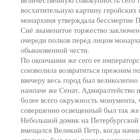
восхитительную картину геройских 
монархиня утверждала бессмертие П
Сиё знаменитое торжество заключе
очереди полков перед лицом монарх
обыкновенной чести.
По окончании же сего ее императорс
соизволила возвратиться прежним п
ввечеру весь город был великолепн
наипаче же Сенат, Адмиралтейство и 
более всего окружность монумента,
совершенно освещенный был так же 
Небольшой домик на Петербургской 
вмещался Великий Петр, когда начи
столицу, был весь покрыт сиянием о