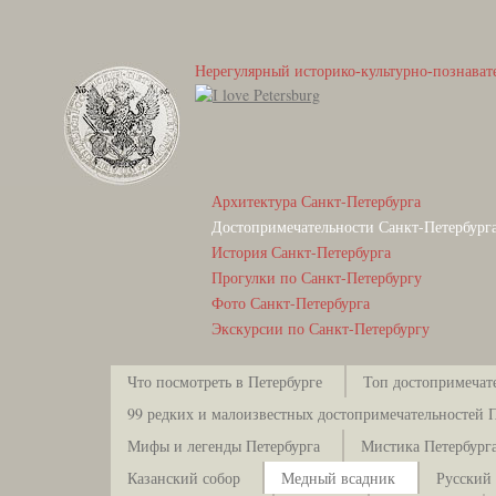
Нерегулярный историко-культурно-познават
Архитектура Санкт-Петербурга
Достопримечательности Санкт-Петербург
История Санкт-Петербурга
Прогулки по Санкт-Петербургу
Фото Санкт-Петербурга
Экскурсии по Санкт-Петербургу
Что посмотреть в Петербурге
Топ достопримечат
99 редких и малоизвестных достопримечательностей 
Мифы и легенды Петербурга
Мистика Петербург
Казанский собор
Медный всадник
Русский