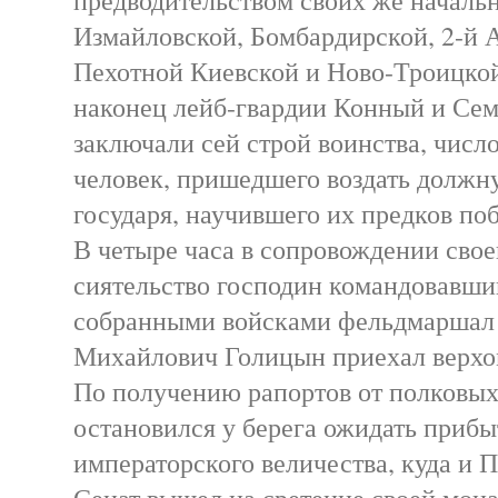
Измайловской, Бомбардирской, 2-й 
Пехотной Киевской и Ново-Троицкой
наконец лейб-гвардии Конный и Се
заключали сей строй воинства, числ
человек, пришедшего воздать должн
государя, научившего их предков по
В четыре часа в сопровождении свое
сиятельство господин командовавший
собранными войсками фельдмаршал 
Михайлович Голицын приехал верхо
По получению рапортов от полковых
остановился у берега ожидать прибы
императорского величества, куда и
Сенат вышел на сретение своей мон