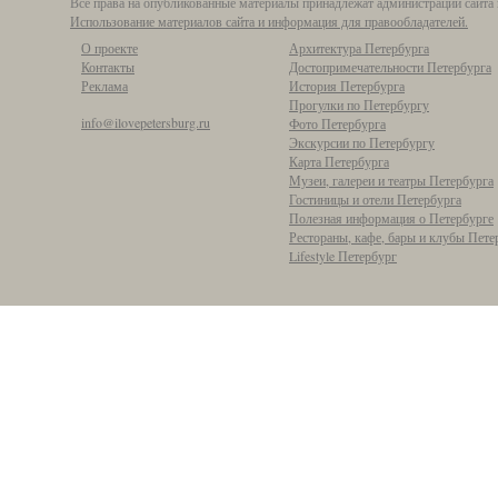
Все права на опубликованные материалы принадлежат администрации сайта 
Использование материалов сайта и информация для правообладателей.
О проекте
Архитектура Петербурга
Контакты
Достопримечательности Петербурга
Реклама
История Петербурга
Прогулки по Петербургу
info@ilovepetersburg.ru
Фото Петербурга
Экскурсии по Петербургу
Карта Петербурга
Музеи, галереи и театры Петербурга
Гостиницы и отели Петербурга
Полезная информация о Петербурге
Рестораны, кафе, бары и клубы Пете
Lifestyle Петербург