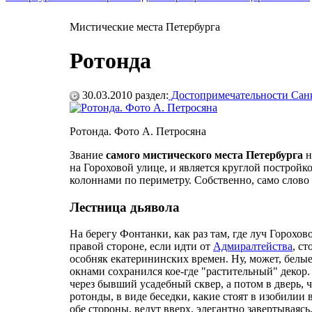
Мистические места Петербурга
Ротонда
30.03.2010
раздел:
Достопримечательности Санк
Ротонда. Фото А. Петросяна
Звание
самого мистического места Петербурга
н
на Гороховой улице, и является круглой постройко
колоннами по периметру. Собственно, само слово 
Лестница дьявола
На берегу Фонтанки, как раз там, где луч Горох
правой стороне, если идти от
Адмиралтейства
, с
особняк екатерининских времен. Ну, может, белые
окнами сохранился кое-где "растительный" декор. 
через бывший усадебный сквер, а потом в дверь, ч
ротонды, в виде беседки, какие стоят в изобилии 
обе стороны, ведут вверх, элегантно завертывая