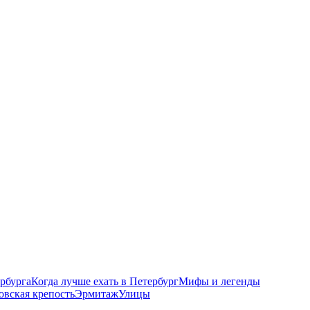
рбурга
Когда лучше ехать в Петербург
Мифы и легенды
овская крепость
Эрмитаж
Улицы