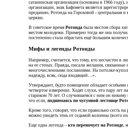
сатанинская организация (основана в 1966 году),
организации, знак Бафомета является зарегистрир
преданию, Ротонда на Гороховой - центральная и
церкви.
В советское время
Ротонда
была местом сбора хип
местом молодежи. Примерно тогда же она получи
постепенно стала обрастать ещё большим количес
Мифы и легенды Ротонды
Например, считается, что тому, кто несчастен в 
на ее стенах. Правда, писали желания, связанные
многочисленными посланиями. На потолке-купол
надежду, всяк, сюда входящий…».
Утверждают, будто помещение обладает особыми 
четвертое измерение. Ходят слухи, что пару лет 
стариком 70 лет. О случившемся с ним он никому н
что если,
поднимаясь по чугунной лестнице Ро
Кроме того, говорят, что если правильно сесть на
можно увидеть тень от седьмой колонны (всего их 
Еще одна легенда –
кто переночует на Ротонде
, 