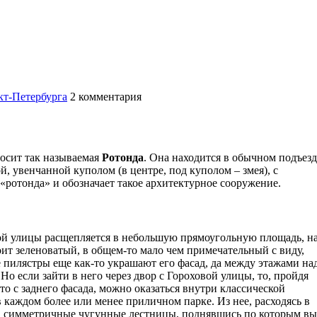
т-Петербурга
2
комментария
осит так называемая
Ротонда
. Она находится в обычном подъезд
й, увенчанной куполом (в центре, под куполом – змея), с
«ротонда» и обозначает такое архитектурное сооружение.
овой улицы расщепляется в небольшую прямоугольную площадь, н
тоит зеленоватый, в общем-то мало чем примечательный с виду,
 пилястры еще как-то украшают его фасад, да между этажами на
Но если зайти в него через двор с Гороховой улицы, то, пройдя
то с заднего фасада, можно оказаться внутри классической
в каждом более или менее приличном парке. Из нее, расходясь в
сь, симметричные чугунные лестницы, поднявшись по которым вы