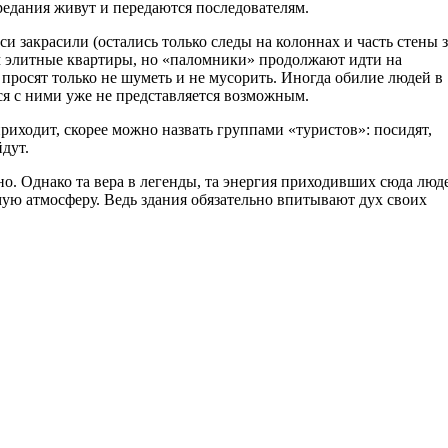
редания живут и передаются последователям.
и закрасили (остались только следы на колоннах и часть стены з
ам элитные квартиры, но «паломники» продолжают идти на
просят только не шуметь и не мусорить. Иногда обилие людей в
ся с ними уже не представляется возможным.
приходит, скорее можно назвать группами «туристов»: посидят,
дут.
но. Однако та вера в легенды, та энергия приходивших сюда люд
мую атмосферу. Ведь здания обязательно впитывают дух своих