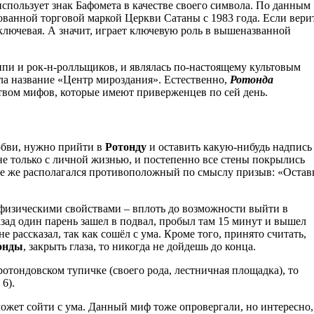
 использует знак Бафомета в качестве своего символа. По данным
ованной торговой маркой Церкви Сатаны с 1983 года. Если вери
 ключевая. А значит, играет ключевую роль в вышеназванной
пи и рок-н-ролльщиков, и являлась по-настоящему культовым
ла название «Центр мироздания». Естественно,
Ротонда
твом мифов, которые имеют приверженцев по сей день.
любви, нужно прийти в
Ротонду
и оставить какую-нибудь надпись
 не только с личной жизнью, и постепенно все стены покрылись
е же располагался противоположный по смыслу призыв: «Остав
физическими свойствами – вплоть до возможности выйти в
назад один парень зашел в подвал, пробыл там 15 минут и вышел
е рассказал, так как сошёл с ума. Кроме того, принято считать,
тонды
, закрыть глаза, то никогда не дойдешь до конца.
 ротондовском тупичке (своего рода, лестничная площадка), то
6).
может сойти с ума. Данный миф тоже опровергали, но интересно,