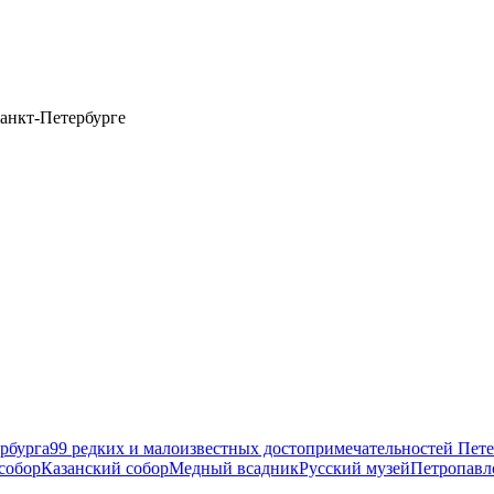
анкт-Петербурге
рбурга
99 редких и малоизвестных достопримечательностей Пете
собор
Казанский собор
Медный всадник
Русский музей
Петропавл