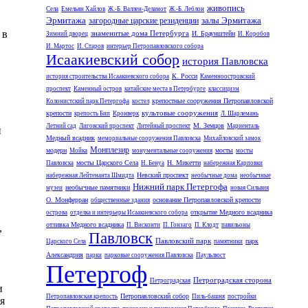
живопись
Села
Емельян Хайлов
Ж.-Б. Валлен-Деламот
Ж.-Б. Леблон
Эрмитажа
залы Эрмитажа
загородные царские резиденции
 в
знаменитые дома Петербурга
И. Браунштейн
Зимний дворец
И. Коробов
И. Мартос
И. Старов
интерьер Петропавловского собора
Исаакиевский собор
история Павловска
К. Росси
история строительства Исаакиевского собора
Каменноостровский
проспект
Каменный остров
китайские места в Петербурге
классицизм
крепостные сооружения Петропавловской
Колонистский парк Петергофа
костел
культовые сооружения
крепости
крепость Бип
Кронверк
Л. Шарлемань
М. Земцов
Летний сад
Лиговский проспект
Литейный проспект
Мариенталь
й
Медный всадник
мемориальные сооружения Павловска
Михайловский замок
Монплезир
модерн
мосты
Мойка
монументальные сооружения
мосты
мосты Царского Села
Н. Микетти
Павловска
Н. Бенуа
набережная Карповки
Невский проспект
набережная Лейтенанта Шмидта
необычные дома
необычные
Нижний парк Петергофа
необычные памятники
музеи
новая Сильвия
О. Монферран
основание Петропавловской крепости
общественные здания
открытие Медного всадника
острова
отделка и интерьеры Исаакиевского собора
отливка Медного всадника
П. Висконти
П. Гонзаго
П. Клодт
павильоны
,
Павловск
Павловский парк
парк
Царского Села
памятники
Александрия
парки
парковые сооружения Павловска
Паульлюст
Петергоф
Петроградская сторона
Петроградская
и
Петропавловский собор
Петропавловская крепость
Пиль-башня
постройки
я