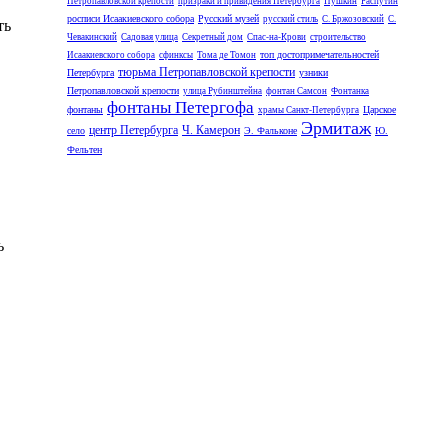
Петропавловской крепости
призраки и привидения Петербурга
Пушкин
Распутин
росписи Исаакиевского собора
Русский музей
русский стиль
С. Бржозовский
С.
ть
Чевакинский
Садовая улица
Секретный дом
Спас-на-Крови
строительство
топ достопримечательностей
Исаакиевского собора
сфинксы
Тома де Томон
тюрьма Петропавловской крепости
Петербурга
узники
Петропавловской крепости
улица Рубинштейна
фонтан Самсон
Фонтанка
фонтаны Петергофа
фонтаны
Царское
храмы Санкт-Петербурга
Эрмитаж
центр Петербурга
Ч. Камерон
село
Э. Фальконе
Ю.
Фельтен
ь