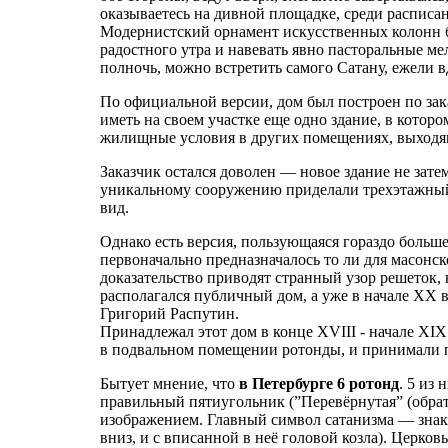
оказываетесь на дивной площадке, среди расписан
Модернистский орнамент искусственных колонн б
радостного утра и навевать явно пасторальные ме
полночь, можно встретить самого Сатану, ежели в
По официальной версии, дом был построен по зак
иметь на своем участке еще одно здание, в котор
жилищные условия в других помещениях, выходящ
Заказчик остался доволен — новое здание не зате
уникальному сооружению приделали трехэтажный 
вид.
Однако есть версия, пользующаяся гораздо больше
первоначально предназначалось то ли для масонско
доказательство приводят странный узор решеток,
располагался публичный дом, а уже в начале XX 
Григорий Распутин.
Принадлежал этот дом в конце XVIII - начале XIX
в подвальном помещении ротонды, и принимали 
Бытует мнение, что
в Петербурге 6 ротонд
. 5 из
правильный пятиугольник (”Перевёрнутая” (обрат
изображением. Главный символ сатанизма — знак
вниз, и с вписанной в неё головой козла). Церко