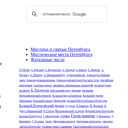
Мистики и святые Петербурга
Мистические места Петербурга
Фатальные числа
е
XVIII век
А. Брюллов
А. Воронихин
А. Захаров
А. Квасов
А. Менелас
А.
Парланд
А. Шлютер
А. Штакеншнейдер
Адмиралтейство
Александро-Невская
лавра
Александровская колонна
Александровский парк Царского Села
Английская
ансамбль центральных площадей
набережная
Аничков дворец
архитектурные
Б. Растрелли
барокко
бастионы
ансамбли
Баболовский парк
а
Петропавловской крепости
Большой дворец
Большая Звезда Павловска
Павловска
Большой каскад Петергофа
Большой Морской канал Петергофа
Большой Петергофский дворец
д
В. Бренна
буддизм
В. Баженов
В.
Васильевский остров
Демут-Малиновский
В. Стасов
Верхний парк Петергофа
Гром-камень
готика
Д.
вокзалы Петербурга
Г. Маттарнови
Д. Висконти
дворцы
Кваренги
Д. Трезини
дацан
Дворцовая площадь
дворцовые интерьеры
долина реки Славянки
дворцы Петергофа
Екатерининский парк Царского