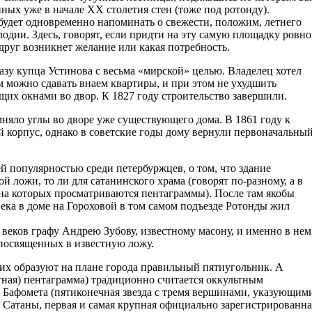
ных уже в начале ХХ столетия стен (тоже под ротонду).
удет одновременно напоминать о свежести, положим, летнего
лодии. Здесь, говорят, если придти на эту самую площадку ровно
друг возникнет желание или какая потребность.
азу купца Устинова с весьма «мирской» целью. Владелец хотел
ом можно сдавать внаем квартиры, и при этом не ухудшить
их окнами во двор. К 1827 году строительство завершили.
мняло углы во дворе уже существующего дома. В 1861 году к
корпус, однако в советские годы дому вернули первоначальны
й популярностью среди петербуржцев, о том, что здание
й ложи, то ли для сатанинского храма (говорят по-разному, а в
 на которых просматриваются пентаграммы). После там якобы
века в доме на Гороховой в том самом подъезде Ротонды жил
 веков графу Андрею Зубову, известному масону, и именно в нем
посвященных в известную ложу.
 них образуют на плане города правильный пятиугольник. А
ная) пентаграмма) традиционно считается оккультным
 Бафомета (пятиконечная звезда с тремя вершинами, указующим
вь Сатаны, первая и самая крупная официально зарегистрированна