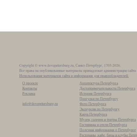
Copyright © www.ilovepetersburg.ru, Санкт-Петербург, 1703-2026.
Все права на опубликованные материалы принадлежат администрации сайта 
Использование материалов сайта и информация для правообладателей.
О проекте
Архитектура Петербурга
Контакты
Достопримечательности Петербурга
Реклама
История Петербурга
Прогулки по Петербургу
info@ilovepetersburg.ru
Фото Петербурга
Экскурсии по Петербургу
Карта Петербурга
Музеи, галереи и театры Петербурга
Гостиницы и отели Петербурга
Полезная информация о Петербурге
Рестораны, кафе, бары и клубы Пете