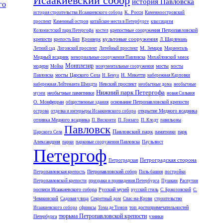
Исаакиевский собор
история Павловска
го
К. Росси
история строительства Исаакиевского собора
Каменноостровский
проспект
Каменный остров
китайские места в Петербурге
классицизм
крепостные сооружения Петропавловской
Колонистский парк Петергофа
костел
культовые сооружения
крепости
крепость Бип
Кронверк
Л. Шарлемань
М. Земцов
Летний сад
Лиговский проспект
Литейный проспект
Мариенталь
Медный всадник
мемориальные сооружения Павловска
Михайловский замок
Монплезир
модерн
мосты
Мойка
монументальные сооружения
мосты
мосты Царского Села
Н. Микетти
Павловска
Н. Бенуа
набережная Карповки
Невский проспект
набережная Лейтенанта Шмидта
необычные дома
необычные
Нижний парк Петергофа
необычные памятники
музеи
новая Сильвия
О. Монферран
основание Петропавловской крепости
общественные здания
открытие Медного всадника
острова
отделка и интерьеры Исаакиевского собора
отливка Медного всадника
П. Висконти
П. Гонзаго
П. Клодт
павильоны
Павловск
Павловский парк
парк
Царского Села
памятники
Александрия
парки
парковые сооружения Павловска
Паульлюст
Петергоф
Петроградская сторона
Петроградская
Петропавловский собор
Петропавловская крепость
Пиль-башня
постройки
Петропавловской крепости
призраки и привидения Петербурга
Пушкин
Распутин
росписи Исаакиевского собора
Русский музей
русский стиль
С. Бржозовский
С.
Чевакинский
Садовая улица
Секретный дом
Спас-на-Крови
строительство
топ достопримечательностей
Исаакиевского собора
сфинксы
Тома де Томон
тюрьма Петропавловской крепости
Петербурга
узники