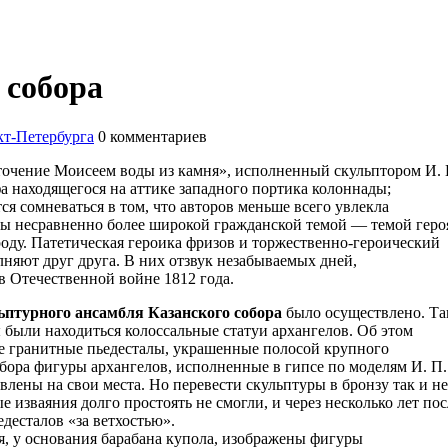
 собора
т-Петербурга
0
комментариев
очение Моисеем воды из камня», исполненный скульптором И. 
 находящегося на аттике западного портика колоннады;
я сомневаться в том, что авторов меньше всего увлекла
ны несравненно более широкой гражданской темой — темой геро
оду. Патетическая героика фризов и торжественно-героический
лняют друг друга. В них отзвук незабываемых дней,
 Отечественной войне 1812 года.
ьптурного ансамбля Казанского собора
было осуществлено. Та
были находиться колоссальные статуи архангелов. Об этом
е гранитные пьедесталы, украшенные полосой крупного
бора фигуры архангелов, исполненные в гипсе по моделям И. П.
лены на свои места. Но перевести скульптуры в бронзу так и не
ые изваяния долго простоять не смогли, и через несколько лет пос
десталов «за ветхостью».
я, у основания барабана купола, изображены фигуры