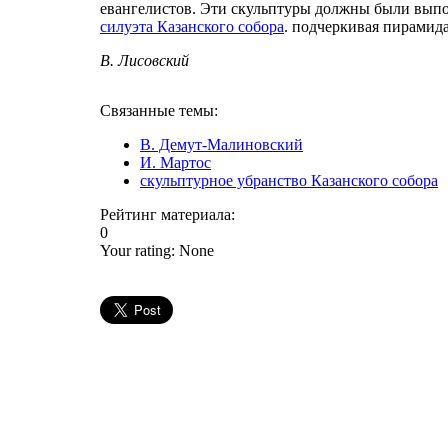
евангелистов. Эти скульптуры должны были вып
силуэта Казанского собора
. подчеркивая пирамид
В. Лисовский
Связанные темы:
В. Демут-Малиновский
И. Мартос
скульптурное убранство Казанского собора
Рейтинг материала:
0
Your rating:
None