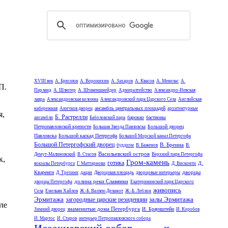
XVIII век
А. Брюллов
А. Воронихин
А. Захаров
А. Квасов
А. Менелас
А.
П.
Парланд
А. Шлютер
А. Штакеншнейдер
Адмиралтейство
Александро-Невская
лавра
Александровская колонна
Александровский парк Царского Села
Английская
ансамбль центральных площадей
набережная
Аничков дворец
архитектурные
я,
Б. Растрелли
барокко
бастионы
ансамбли
Баболовский парк
Петропавловской крепости
Большой дворец
Большая Звезда Павловска
Павловска
Большой каскад Петергофа
Большой Морской канал Петергофа
Большой Петергофский дворец
В. Бренна
буддизм
В. Баженов
В.
Васильевский остров
Демут-Малиновский
В. Стасов
Верхний парк Петергофа
к,
Гром-камень
готика
Д.
вокзалы Петербурга
Г. Маттарнови
Д. Висконти
дворцы
Кваренги
Д. Трезини
дацан
Дворцовая площадь
дворцовые интерьеры
долина реки Славянки
дворцы Петергофа
Екатерининский парк Царского
живопись
Села
Емельян Хайлов
Ж.-Б. Валлен-Деламот
Ж.-Б. Леблон
Эрмитажа
залы Эрмитажа
загородные царские резиденции
ле
знаменитые дома Петербурга
И. Браунштейн
Зимний дворец
И. Коробов
И. Мартос
И. Старов
интерьер Петропавловского собора