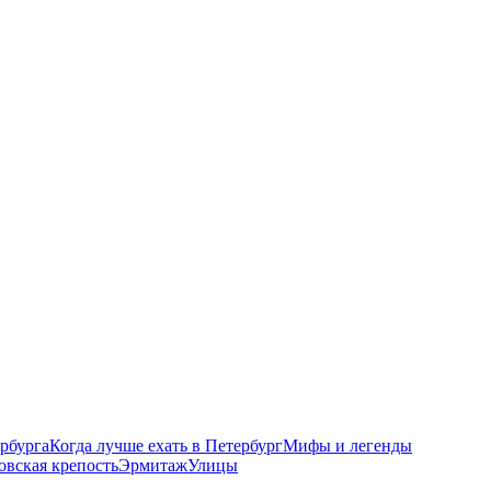
рбурга
Когда лучше ехать в Петербург
Мифы и легенды
овская крепость
Эрмитаж
Улицы