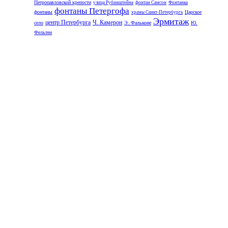
Петропавловской крепости
улица Рубинштейна
фонтан Самсон
Фонтанка
фонтаны Петергофа
фонтаны
Царское
храмы Санкт-Петербурга
Эрмитаж
центр Петербурга
Ч. Камерон
село
Э. Фальконе
Ю.
Фельтен