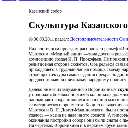
Казанский собор
Скульптура Казанского
30.03.2011
раздел:
Достопримечательности Санк
Над восточным проездом расположен рельеф «Ист
Мартосом. «Медный змии» —тема другого рельефа
композицию создал И. П. Прокофьев. Не приходитс
религиозная сторона сюжетов. Оба рельефа связа
приходящего в трудный час на помощь своему нар
строй архитектуры самого здания прекрасно допо
предшествовавших великому народному подвигу в
Далеко не все из задуманного Воронихиным
скул
у подножия боковых портиков колоннады должны 
напоминают сохранившиеся до сих пор массивны
геометрического орнамента. Ко дню освящения со
Мартоса и В. И. Демут-Малиновского, были постав
удалось — казна не дала на это средств. А гипсов
окончания постройки собора они были сняты с пье
На чертежах Воронихина и в верхнем ярусе здани