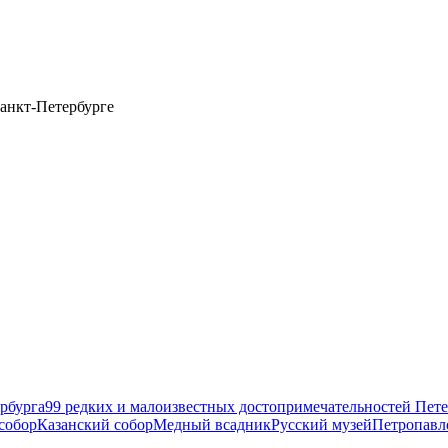
анкт-Петербурге
рбурга
99 редких и малоизвестных достопримечательностей Пете
собор
Казанский собор
Медный всадник
Русский музей
Петропавл