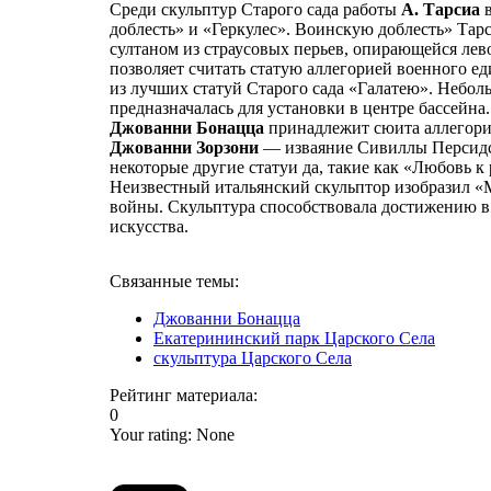
Среди скульптур Старого сада работы
А. Тарсиа
в
доблесть» и «Геркулес». Воинскую доблесть» Тар
султаном из страусовых перьев, опирающейся лев
позволяет считать статую аллегорией военного е
из лучших статуй Старого сада «Галатею». Неболь
предназначалась для установки в центре бассейна.
Джованни Бонацца
принадлежит сюита аллегори
Джованни Зорзони
— изваяние Сивиллы Персидс
некоторые другие статуи да, такие как «Любовь 
Неизвестный итальянский скульптор изобразил 
войны. Скульптура способствовала достижению в
искусства.
Связанные темы:
Джованни Бонацца
Екатерининский парк Царского Села
скульптура Царского Села
Рейтинг материала:
0
Your rating:
None