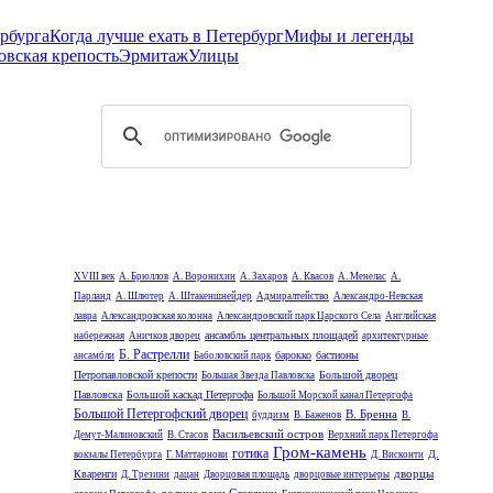
рбурга
Когда лучше ехать в Петербург
Мифы и легенды
овская крепость
Эрмитаж
Улицы
XVIII век
А. Брюллов
А. Воронихин
А. Захаров
А. Квасов
А. Менелас
А.
Парланд
А. Шлютер
А. Штакеншнейдер
Адмиралтейство
Александро-Невская
лавра
Александровская колонна
Александровский парк Царского Села
Английская
ансамбль центральных площадей
набережная
Аничков дворец
архитектурные
Б. Растрелли
барокко
бастионы
ансамбли
Баболовский парк
Петропавловской крепости
Большой дворец
Большая Звезда Павловска
Павловска
Большой каскад Петергофа
Большой Морской канал Петергофа
Большой Петергофский дворец
В. Бренна
буддизм
В. Баженов
В.
Васильевский остров
Демут-Малиновский
В. Стасов
Верхний парк Петергофа
Гром-камень
готика
Д.
вокзалы Петербурга
Г. Маттарнови
Д. Висконти
дворцы
Кваренги
Д. Трезини
дацан
Дворцовая площадь
дворцовые интерьеры