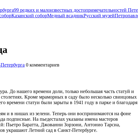
рбурга
99 редких и малоизвестных достопримечательностей Пете
собор
Казанский собор
Медный всадник
Русский музей
Петропавл
да
-Петербурга
0
комментариев
ра. До нашего времени доли, только небольшая часть статуй и
 столетиях. Кроме мраморных в саду было несколько свинцовых
о времени статуи были зарыты в 1941 году в парке и благодаря
еям и в нишах из зелени. Теперь они воспринимаются на фоне
ада подписные. На пьедесталах указаны имена мастеров
й: Пьетро Баратта, Джованни Зорзони, Антонио Тарсиа,
ов украшают Летний сад в Санкт-Петербурге.