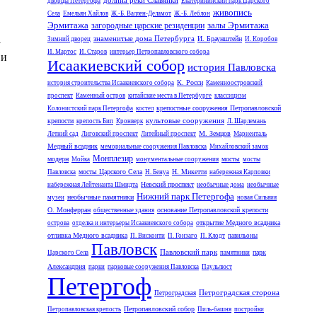
долина реки Славянки
дворцы Петергофа
Екатерининский парк Царского
живопись
Села
Емельян Хайлов
Ж.-Б. Валлен-Деламот
Ж.-Б. Леблон
Эрмитажа
залы Эрмитажа
загородные царские резиденции
знаменитые дома Петербурга
И. Браунштейн
Зимний дворец
И. Коробов
у
И. Мартос
И. Старов
интерьер Петропавловского собора
 и
Исаакиевский собор
история Павловска
К. Росси
история строительства Исаакиевского собора
Каменноостровский
проспект
Каменный остров
китайские места в Петербурге
классицизм
крепостные сооружения Петропавловской
Колонистский парк Петергофа
костел
культовые сооружения
крепости
крепость Бип
Кронверк
Л. Шарлемань
М. Земцов
Летний сад
Лиговский проспект
Литейный проспект
Мариенталь
Медный всадник
мемориальные сооружения Павловска
Михайловский замок
Монплезир
модерн
мосты
Мойка
монументальные сооружения
мосты
мосты Царского Села
Н. Микетти
Павловска
Н. Бенуа
набережная Карповки
Невский проспект
набережная Лейтенанта Шмидта
необычные дома
необычные
Нижний парк Петергофа
необычные памятники
музеи
новая Сильвия
О. Монферран
основание Петропавловской крепости
общественные здания
открытие Медного всадника
острова
отделка и интерьеры Исаакиевского собора
отливка Медного всадника
П. Висконти
П. Гонзаго
П. Клодт
павильоны
Павловск
Павловский парк
парк
Царского Села
памятники
Александрия
парки
парковые сооружения Павловска
Паульлюст
Петергоф
Петроградская сторона
Петроградская
Петропавловский собор
Петропавловская крепость
Пиль-башня
постройки