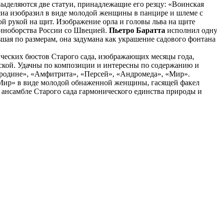
ыделяются две статуи, принадлежащие его резцу: «Воинская
сиа изобразил в виде молодой женщины в панцире и шлеме с
ой рукой на щит. Изображение орла и головы льва на щите
диноборства России со Швецией.
Пьетро Баратта
исполнил одн
шая по размерам, она задумана как украшение садового фонтана
ческих бюстов Старого сада, изображающих месяцы года,
кой. Удачны по композиции и интересны по содержанию и
к родине», «Амфитрита», «Персей», «Андромеда», «Мир».
«Мир» в виде молодой обнаженной женщины, гасящей факел
 ансамбле Старого сада гармонического единства природы и