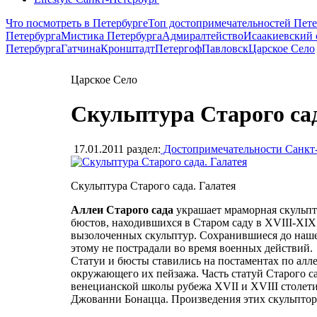
Что посмотреть в Петербурге
Топ достопримечательностей Пете
Петербурга
Мистика Петербурга
Адмиралтейство
Исаакиевский 
Петербурга
Гатчина
Кронштадт
Петергоф
Павловск
Царское Село
Царское Село
Скульптура Старого са
17.01.2011
раздел:
Достопримечательности Санкт
Скульптура Старого сада. Галатея
Аллеи Старого сада
украшает мраморная скульпту
бюстов, находившихся в Старом саду в XVIII-XIX
вызолоченных скульптур. Сохранившиеся до нашег
этому не пострадали во время военных действий.
Статуи и бюсты ставились на постаментах по алл
окружающего их пейзажа. Часть статуй Старого с
венецианской школы рубежа XVII и XVIII столети
Джованни Бонацца. Произведения этих скульптор