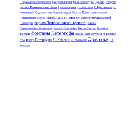
Петропавловской крепости
призраки и привидения Петербурга
Пушкин
Распутин
росписи Исаакиевского собора
Русский музей
русский стиль
С. Бржозовский
С.
Чевакинский
Садовая улица
Секретный дом
Спас-на-Крови
строительство
топ достопримечательностей
Исаакиевского собора
сфинксы
Тома де Томон
тюрьма Петропавловской крепости
Петербурга
узники
Петропавловской крепости
улица Рубинштейна
фонтан Самсон
Фонтанка
фонтаны Петергофа
фонтаны
Царское
храмы Санкт-Петербурга
Эрмитаж
центр Петербурга
Ч. Камерон
село
Э. Фальконе
Ю.
Фельтен