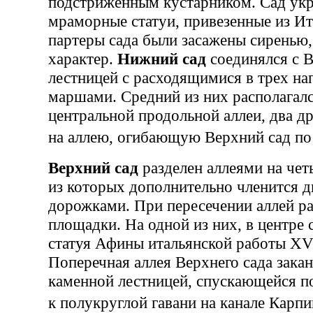
подстриженным кустарником. Сад ук
мраморные статуи, привезенные из Ит
партеры сада были засажены сиренью,
характер.
Нижний сад
соединялся с 
лестницей с расходящимися в трех на
маршами. Средний из них располагалс
центральной продольной аллеи, два д
на аллею, огибающую Верхний сад п
Верхний сад
разделен аллеями на чет
из которых дополнительно членится 
дорожками. При пересечении аллей р
площадки. На одной из них, в центре 
статуя Афины итальянской работы XVI
Поперечная аллея Верхнего сада зака
каменной лестницей, спускающейся п
к полукруглой гавани на канале Карп