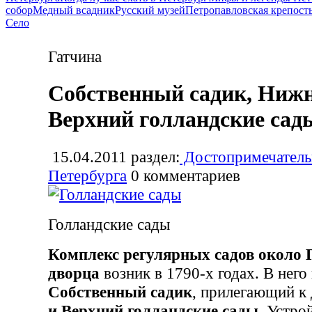
собор
Медный всадник
Русский музей
Петропавловская крепост
Село
Гатчина
Собственный садик, Ниж
Верхний голландские сад
15.04.2011
раздел:
Достопримечатель
Петербурга
0
комментариев
Голландские сады
Комплекс регулярных садов около 
дворца
возник в 1790-х годах. В него
Собственный садик
, прилегающий к
и Верхний голландские сады
. Устро