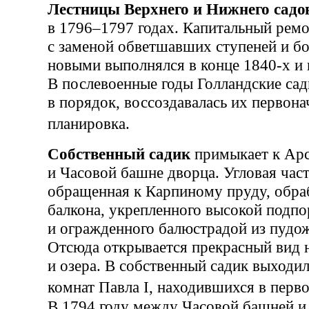
Лестницы Верхнего и Нижнего садо
в 1796–1797 годах. Капитальный ремо
с заменой обветшавших ступеней и б
новыми выполнялся в конце 1840-х и в
В послевоенные годы Голландские са
в порядок, воссоздавалась их первона
планировка.
Собственный садик
примыкает к Арс
и Часовой башне дворца. Угловая част
обращенная к Карпиному пруду, обра
балкона, укрепленного высокой подпо
и огражденного балюстрадой из пудож
Отсюда открывается прекрасный вид н
и озера. В собственный садик выходи
комнат Павла I, находившихся в пер
В 1794 году между Часовой башней и