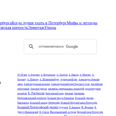
рбурга
Когда лучше ехать в Петербург
Мифы и легенды
овская крепость
Эрмитаж
Улицы
XVIII век
А. Брюллов
А. Воронихин
А. Захаров
А. Квасов
А. Менелас
А.
Парланд
А. Шлютер
А. Штакеншнейдер
Адмиралтейство
Александро-Невская
ы
лавра
Александровская колонна
Александровский парк Царского Села
Английская
ансамбль центральных площадей
набережная
Аничков дворец
архитектурные
Б. Растрелли
барокко
бастионы
ансамбли
Баболовский парк
Петропавловской крепости
Большой дворец
Большая Звезда Павловска
Павловска
Большой каскад Петергофа
Большой Морской канал Петергофа
Большой Петергофский дворец
В. Бренна
буддизм
В. Баженов
В.
Васильевский остров
Демут-Малиновский
В. Стасов
Верхний парк Петергофа