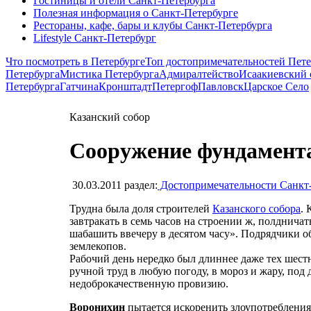
Гостиницы и отели Санкт-Петербурга
Полезная информация о Санкт-Петербурге
Рестораны, кафе, бары и клубы Санкт-Петербурга
Lifestyle Санкт-Петербург
Что посмотреть в Петербурге
Топ достопримечательностей Пете
Петербурга
Мистика Петербурга
Адмиралтейство
Исаакиевский 
Петербурга
Гатчина
Кронштадт
Петергоф
Павловск
Царское Село
Казанский собор
Сооружение фундамента
30.03.2011
раздел:
Достопримечательности Санкт
Трудна была доля строителей
Казанского собора
. 
завтракать в семь часов на строении ж, полдничать
шабашить ввечеру в десятом часу». Подрядчики 
землекопов.
Рабочий день нередко был длиннее даже тех шест
ручной труд в любую погоду, в мороз и жару, по
недоброкачественную провизию.
Воронихин
пытается искоренить злоупотребления