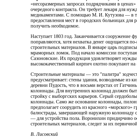
«несоразмерных запросах подрядчиками в ценах»
очередного контракта. Он требует лекаря для нуж
медикаментами. С помощью М. И. Кутузова — в т
предоставления мест в городских больницах для р
получить необходимое.
Наступает 1803 год. Заканчивается сооружение ф
поправляются, хотя нехватка денег ощущается по
строительных материалов. В январе царь подписы
мраморных ломок. Под начало комиссии поступа
Сазоновские. Их продукция удовлетворяет нужды
высококачественный кирпич охотно покупают на 
Строительные материалы — это "палитра" зодчест
предусматривает: стены здания, возводимые из 
деревни Пудость, что в восьми верстах от Гатчи
колоннады. Для внутренних колоннад должен быт
стройку с выборгских карьеров. Серый сердоболь
колоннады. Само же основание колоннады, пило
предполагает соорудить из красного «морского» г
балюстрады, завершающей наружную колоннаду с
— для устройства пола. Воронихин придирчиво о
строительных материалов, следит за их первичной
В. Лисовский