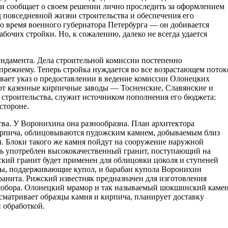
 и сообщает о своем решении лично проследить за оформлением
д повседневной жизни строительства и обеспечения его
о время военного губернатора Петербурга — он добивается
абочих стройки. Но, к сожалению, далеко не всегда удается
ундамента. Дела строительной комиссии постепенно
-прежнему. Теперь стройка нуждается во все возрастающем поток
вает указ о предоставлении в ведение комиссии Олонецких
ют казенные кирпичные заводы — Тосненские, Славянские и
 строительства, служит источником пополнения его бюджета:
стороне.
ва. У Воронихина она разнообразна. План архитектора
кирпича, облицовываются пудожским камнем, добываемым близ
ны. Блоки такого же камня пойдут на сооружение наружной
ь употреблен высококачественный гранит, поступающий на
ский гранит будет применен для облицовки цоколя и ступеней
ны, поддерживающие купол, и барабан купола Воронихин
ранита. Рижский известняк предназначен для изготовления
обора. Олонецкий мрамор и так называемый шокшинский каме
сматривает образцы камня и кирпича, планирует доставку
 обработкой.