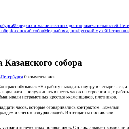
рбурга
99 редких и малоизвестных достопримечательностей Пете
собор
Казанский собор
Медный всадник
Русский музей
Петропавл
 Казанского собора
-Петербурга
0
комментариев
Контракт обязывал: «На работу выходить поутру в четыре часа, а
 в два часа... полуужинать в шесть часов на строении ж, с работ
обманывали неграмотных крестьян-каменщиков, плотников,
надцати часов, которые оговаривались контрактом. Тяжелый
д дождем и снегом изнурял людей. Интенданты поставляли
, устранить нечестных подрядчиков. Он докладывает комиссии о