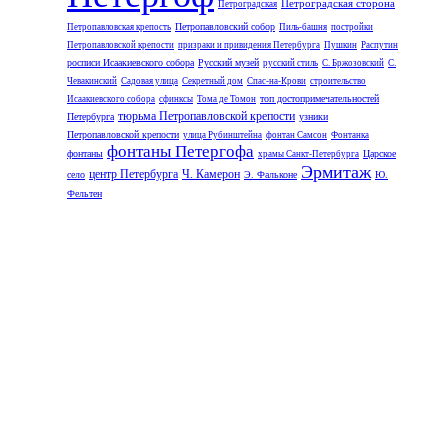
Петроградская сторона
Петроградская
Петропавловский собор
Петропавловская крепость
Пиль-башня
постройки
Петропавловской крепости
призраки и привидения Петербурга
Пушкин
Распутин
росписи Исаакиевского собора
Русский музей
русский стиль
С. Бржозовский
С.
Чевакинский
Садовая улица
Секретный дом
Спас-на-Крови
строительство
топ достопримечательностей
Исаакиевского собора
сфинксы
Тома де Томон
тюрьма Петропавловской крепости
Петербурга
узники
Петропавловской крепости
улица Рубинштейна
фонтан Самсон
Фонтанка
фонтаны Петергофа
фонтаны
Царское
храмы Санкт-Петербурга
Эрмитаж
центр Петербурга
Ч. Камерон
село
Э. Фальконе
Ю.
Фельтен