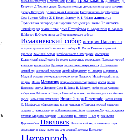
Гром-камень
готика
Д.
вокзалы Петербурга
Г. Маттарнови
Д. Висконти
дворцы
Кваренги
Д. Трезини
дацан
Дворцовая площадь
дворцовые интерьеры
долина реки Славянки
дворцы Петергофа
Екатерининский парк Царского
живопись
Села
Емельян Хайлов
Ж.-Б. Валлен-Деламот
Ж.-Б. Леблон
Эрмитажа
залы Эрмитажа
загородные царские резиденции
знаменитые дома Петербурга
И. Браунштейн
Зимний дворец
И. Коробов
И. Мартос
И. Старов
интерьер Петропавловского собора
Исаакиевский собор
история Павловска
е
К. Росси
история строительства Исаакиевского собора
Каменноостровский
проспект
Каменный остров
китайские места в Петербурге
классицизм
крепостные сооружения Петропавловской
Колонистский парк Петергофа
костел
культовые сооружения
крепости
крепость Бип
Кронверк
Л. Шарлемань
М. Земцов
Летний сад
Лиговский проспект
Литейный проспект
Мариенталь
Медный всадник
мемориальные сооружения Павловска
Михайловский замок
Монплезир
модерн
мосты
Мойка
монументальные сооружения
мосты
мосты Царского Села
Н. Микетти
Павловска
Н. Бенуа
набережная Карповки
Невский проспект
набережная Лейтенанта Шмидта
необычные дома
необычные
Нижний парк Петергофа
необычные памятники
музеи
новая Сильвия
О. Монферран
основание Петропавловской крепости
общественные здания
открытие Медного всадника
острова
отделка и интерьеры Исаакиевского собора
нь
отливка Медного всадника
П. Висконти
П. Гонзаго
П. Клодт
павильоны
Павловск
Павловский парк
парк
Царского Села
памятники
Александрия
парки
парковые сооружения Павловска
Паульлюст
Петергоф