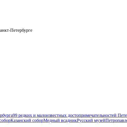
анкт-Петербурге
рбурга
99 редких и малоизвестных достопримечательностей Пете
собор
Казанский собор
Медный всадник
Русский музей
Петропавл