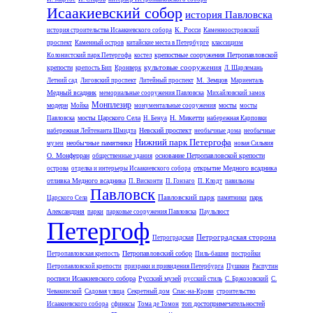
Исаакиевский собор
история Павловска
К. Росси
история строительства Исаакиевского собора
Каменноостровский
проспект
Каменный остров
китайские места в Петербурге
классицизм
крепостные сооружения Петропавловской
Колонистский парк Петергофа
костел
культовые сооружения
крепости
крепость Бип
Кронверк
Л. Шарлемань
М. Земцов
Летний сад
Лиговский проспект
Литейный проспект
Мариенталь
Медный всадник
мемориальные сооружения Павловска
Михайловский замок
Монплезир
модерн
мосты
Мойка
монументальные сооружения
мосты
мосты Царского Села
Н. Микетти
Павловска
Н. Бенуа
набережная Карповки
Невский проспект
набережная Лейтенанта Шмидта
необычные дома
необычные
Нижний парк Петергофа
необычные памятники
музеи
новая Сильвия
О. Монферран
основание Петропавловской крепости
общественные здания
открытие Медного всадника
острова
отделка и интерьеры Исаакиевского собора
отливка Медного всадника
П. Висконти
П. Гонзаго
П. Клодт
павильоны
Павловск
Павловский парк
парк
Царского Села
памятники
Александрия
парки
парковые сооружения Павловска
Паульлюст
Петергоф
Петроградская сторона
Петроградская
Петропавловский собор
Петропавловская крепость
Пиль-башня
постройки
Петропавловской крепости
призраки и привидения Петербурга
Пушкин
Распутин
росписи Исаакиевского собора
Русский музей
русский стиль
С. Бржозовский
С.
Чевакинский
Садовая улица
Секретный дом
Спас-на-Крови
строительство
топ достопримечательностей
Исаакиевского собора
сфинксы
Тома де Томон