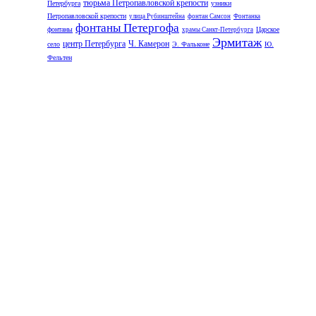
тюрьма Петропавловской крепости
Петербурга
узники
Петропавловской крепости
улица Рубинштейна
фонтан Самсон
Фонтанка
фонтаны Петергофа
фонтаны
Царское
храмы Санкт-Петербурга
Эрмитаж
центр Петербурга
Ч. Камерон
село
Э. Фальконе
Ю.
Фельтен