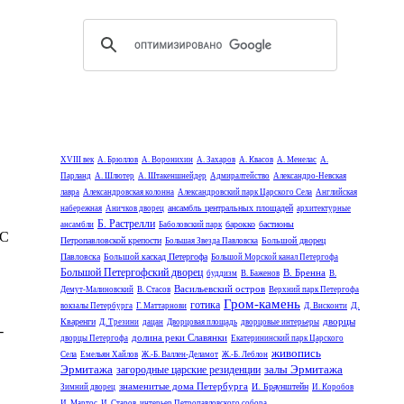
XVIII век
А. Брюллов
А. Воронихин
А. Захаров
А. Квасов
А. Менелас
А.
Парланд
А. Шлютер
А. Штакеншнейдер
Адмиралтейство
Александро-Невская
лавра
Александровская колонна
Александровский парк Царского Села
Английская
ансамбль центральных площадей
набережная
Аничков дворец
архитектурные
Б. Растрелли
барокко
бастионы
ансамбли
Баболовский парк
 С
Петропавловской крепости
Большой дворец
Большая Звезда Павловска
Павловска
Большой каскад Петергофа
Большой Морской канал Петергофа
Большой Петергофский дворец
В. Бренна
буддизм
В. Баженов
В.
Васильевский остров
Демут-Малиновский
В. Стасов
Верхний парк Петергофа
Гром-камень
готика
Д.
вокзалы Петербурга
Г. Маттарнови
Д. Висконти
дворцы
Кваренги
Д. Трезини
дацан
Дворцовая площадь
дворцовые интерьеры
-
долина реки Славянки
дворцы Петергофа
Екатерининский парк Царского
живопись
Села
Емельян Хайлов
Ж.-Б. Валлен-Деламот
Ж.-Б. Леблон
Эрмитажа
залы Эрмитажа
загородные царские резиденции
знаменитые дома Петербурга
И. Браунштейн
Зимний дворец
И. Коробов
И. Мартос
И. Старов
интерьер Петропавловского собора