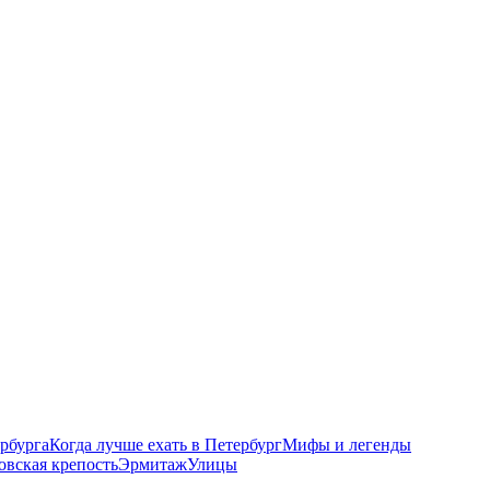
рбурга
Когда лучше ехать в Петербург
Мифы и легенды
овская крепость
Эрмитаж
Улицы