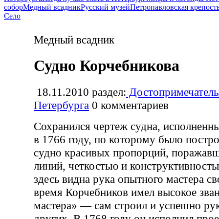
собор
Медный всадник
Русский музей
Петропавловская крепост
Село
Медный всадник
Судно Корчебникова
18.11.2010
раздел:
Достопримечатель
Петербурга
0
комментариев
Сохранился чертеж судна, исполнен
в 1766 году, по которому было постр
судно красивых пропорций, поражавш
линий, четкостью и конструктивность
здесь видна рука опытного мастера сво
время Корчебников имел высокое зван
мастера» — сам строил и успешно ру
других. В 1768 году он исполнил про