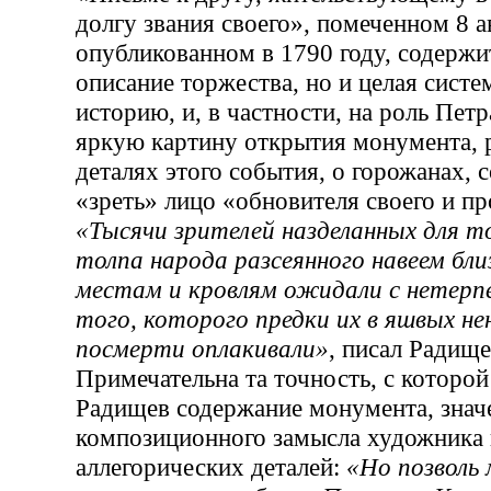
долгу звания своего», помеченном 8 а
опубликованном в 1790 году, содержи
описание торжества, но и целая систе
историю, и, в частности, на роль Пет
яркую картину открытия монумента, р
деталях этого события, о горожанах,
«зреть» лицо «обновителя своего и пр
«Тысячи зрителей назделанных для т
толпа народа разсеянного навеем бл
местам и кровлям ожидали с нетерп
того, которого предки их в яшвых не
посмерти оплакивали»
, писал Радище
Примечательна та точность, с которой
Радищев содержание монумента, знач
композиционного замысла художника 
аллегорических деталей:
«Но позволь