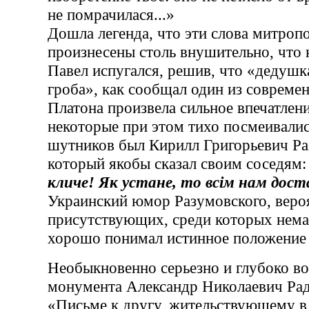
не помрачилася...»
Дошла легенда, что эти слова митроп
произнесены столь внушительно, что 
Павел испугался, решив, что «дедушка
гроба», как сообщал один из современ
Платона произвела сильное впечатлен
некоторые при этом тихо посмеивалис
шутников был Кирилл Григорьевич Ра
который якобы сказал своим соседям:
кличе! Як устане, то всiм нам дост
Украинский юмор Разумовского, веро
присутствующих, среди которых немал
хорошо понимал истинное положение д
Необыкновенно серьезно и глубоко в
монумента Александр Николаевич Рад
«Письме к другу, жительствующему в 