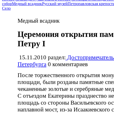
собор
Медный всадник
Русский музей
Петропавловская крепост
Село
Медный всадник
Церемония открытия пам
Петру I
15.11.2010
раздел:
Достопримечатель
Петербурга
0
комментариев
После торжественного открытия мону
площади, были розданы памятные спе
чеканенные золотые и серебряные мед
С отъездом Екатерины празднество не
площадь со стороны Васильевского ос
наплавной мост, из-за Исаакиевского 