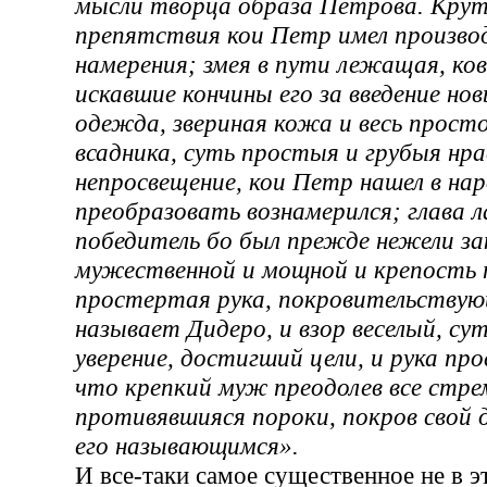
мысли творца образа Петрова. Крут
препятствия кои Петр имел производ
намерения; змея в пути лежащая, ков
искавшие кончины его за введение нов
одежда, звериная кожа и весь просто
всадника, суть простыя и грубыя нра
непросвещение, кои Петр нашел в на
преобразовать вознамерился; глава л
победитель бо был прежде нежели за
мужественной и мощной и крепость 
простертая рука, покровительствующ
называет Дидеро, и взор веселый, су
уверение, достигший цели, и рука пр
что крепкий муж преодолев все стре
противявшияся пороки, покров свой 
его называющимся».
И все-таки самое существенное не в 