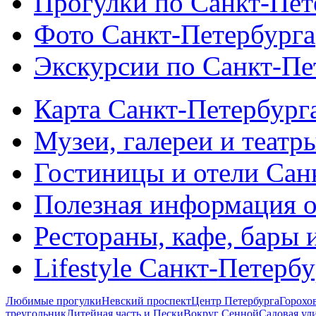
Прогулки по Санкт-Пет
Фото Санкт-Петербурга
Экскурсии по Санкт-Пе
Карта Санкт-Петербург
Музеи, галереи и театр
Гостиницы и отели Сан
Полезная информация о
Рестораны, кафе, бары 
Lifestyle Санкт-Петерб
Любимые прогулки
Невский проспект
Центр Петербурга
Горохо
треугольник
Литейная часть и Пески
Вокруг Сенной
Садовая ул