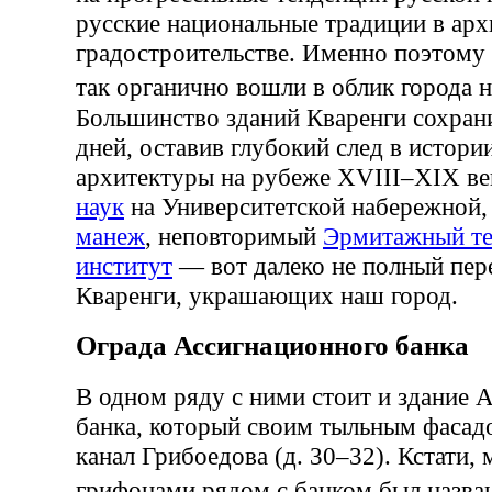
русские национальные традиции в арх
градостроительстве. Именно поэтому 
так органично вошли в облик города
Большинство зданий Кваренги сохран
дней, оставив глубокий след в истори
архитектуры на рубеже XVIII–XIX ве
наук
на Университетской набережной
манеж
, неповторимый
Эрмитажный те
институт
— вот далеко не полный пер
Кваренги, украшающих наш город.
Ограда Ассигнационного банка
В одном ряду с ними стоит и здание 
банка, который своим тыльным фасад
канал Грибоедова (д. 30–32). Кстати, 
грифонами рядом с банком был наз