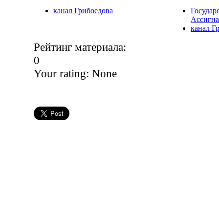
канал Грибоедова
Государ
Ассигн
канал Г
Рейтинг материала:
0
Your rating:
None