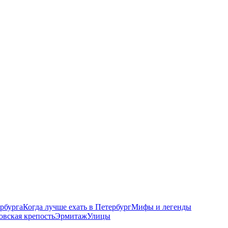
рбурга
Когда лучше ехать в Петербург
Мифы и легенды
овская крепость
Эрмитаж
Улицы