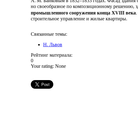
А. М. Байковым в 1832–1833 годах. Фасад здания 
но своеобразное по композиционному решению, 
промышленного сооружения конца XVIII века
строительное управление и жилые квартиры.
Связанные темы:
Н. Львов
Рейтинг материала:
0
Your rating:
None