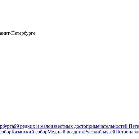
анкт-Петербурге
рбурга
99 редких и малоизвестных достопримечательностей Пете
собор
Казанский собор
Медный всадник
Русский музей
Петропавл