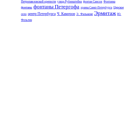
Петропавловской крепости
улица Рубинштейна
фонтан Самсон
Фонтанка
фонтаны Петергофа
фонтаны
Царское
храмы Санкт-Петербурга
Эрмитаж
центр Петербурга
Ч. Камерон
село
Э. Фальконе
Ю.
Фельтен