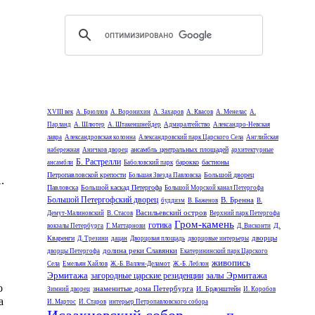
XVIII век
А. Брюллов
А. Воронихин
А. Захаров
А. Квасов
А. Менелас
А.
Парланд
А. Шлютер
А. Штакеншнейдер
Адмиралтейство
Александро-Невская
лавра
Александровская колонна
Александровский парк Царского Села
Английская
ансамбль центральных площадей
набережная
Аничков дворец
архитектурные
Б. Растрелли
барокко
бастионы
ансамбли
Баболовский парк
Петропавловской крепости
Большой дворец
Большая Звезда Павловска
.
Павловска
Большой каскад Петергофа
Большой Морской канал Петергофа
Большой Петергофский дворец
В. Бренна
буддизм
В. Баженов
В.
Васильевский остров
Демут-Малиновский
В. Стасов
Верхний парк Петергофа
Гром-камень
готика
Д.
вокзалы Петербурга
Г. Маттарнови
Д. Висконти
дворцы
Кваренги
Д. Трезини
дацан
Дворцовая площадь
дворцовые интерьеры
долина реки Славянки
дворцы Петергофа
Екатерининский парк Царского
живопись
Села
Емельян Хайлов
Ж.-Б. Валлен-Деламот
Ж.-Б. Леблон
Эрмитажа
залы Эрмитажа
загородные царские резиденции
о
знаменитые дома Петербурга
И. Браунштейн
Зимний дворец
И. Коробов
а
И. Мартос
И. Старов
интерьер Петропавловского собора