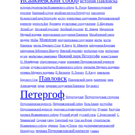
Исаакиевский собор
история Павловска
К. Росси
история строительства Исаакиевского собора
Каменноостровский
проспект
Каменный остров
китайские места в Петербурге
классицизм
крепостные сооружения Петропавловской
Колонистский парк Петергофа
костел
культовые сооружения
крепости
крепость Бип
Кронверк
Л. Шарлемань
М. Земцов
Летний сад
Лиговский проспект
Литейный проспект
Мариенталь
Медный всадник
мемориальные сооружения Павловска
Михайловский замок
Монплезир
модерн
мосты
Мойка
монументальные сооружения
мосты
мосты Царского Села
Н. Микетти
Павловска
Н. Бенуа
набережная Карповки
Невский проспект
набережная Лейтенанта Шмидта
необычные дома
необычные
Нижний парк Петергофа
необычные памятники
музеи
новая Сильвия
О. Монферран
основание Петропавловской крепости
общественные здания
открытие Медного всадника
острова
отделка и интерьеры Исаакиевского собора
отливка Медного всадника
П. Висконти
П. Гонзаго
П. Клодт
павильоны
Павловск
Павловский парк
парк
Царского Села
памятники
Александрия
парки
парковые сооружения Павловска
Паульлюст
Петергоф
Петроградская сторона
Петроградская
Петропавловский собор
Петропавловская крепость
Пиль-башня
постройки
Петропавловской крепости
призраки и привидения Петербурга
Пушкин
Распутин
росписи Исаакиевского собора
Русский музей
русский стиль
С. Бржозовский
С.
Чевакинский
Садовая улица
Секретный дом
Спас-на-Крови
строительство
топ достопримечательностей
Исаакиевского собора
сфинксы
Тома де Томон
тюрьма Петропавловской крепости
Петербурга
узники