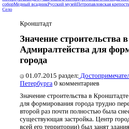
собор
Медный всадник
Русский музей
Петропавловская крепост
Село
Кронштадт
Значение строительства 
Адмиралтейства для фор
города
01.07.2015
раздел:
Достопримечател
Петербурга
0
комментариев
Значение строительства в Кронштадт
для формирования города трудно пер
второй раз почти полностью была сне
существующая застройка. Центр горо
всей его территории) был занят здани