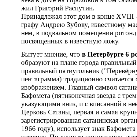
жил Григорий Распутин.
Принадлежал этот дом в конце XVIII 
графу Андрею Зубову, известному мас
нем, в подвальном помещении ротонд
посвященных в известную ложу.
Бытует мнение, что
в Петербурге 6 р
образуют на плане города правильный
правильный пятиугольник (”Перевёрну
пентаграмма) традиционно считается
изображением. Главный символ сатан
Бафомета (пятиконечная звезда с тре
указующими вниз, и с вписанной в неё
Церковь Сатаны, первая и самая круп
зарегистрированная сатанинская орган
1966 году), использует знак Бафомета 
символа. По данным организации, зна