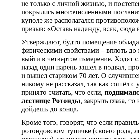
не только с личной жизнью, и постепе
покрылись многочисленными послания
куполе же располагался противополо
призыв: «Оставь надежду, всяк, сюд
Утверждают, будто помещение облад
физическими свойствами – вплоть до
выйти в четвертое измерение. Ходят с
назад один парень зашел в подвал, пр
и вышел стариком 70 лет. О случивше
никому не рассказал, так как сошёл с 
принято считать, что если,
поднимаяс
лестнице Ротонды
, закрыть глаза, то
дойдешь до конца.
Кроме того, говорят, что если правиль
ротондовском тупичке (своего рода, 
площадка), то можно увидеть тень от