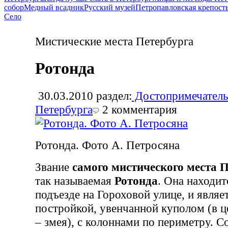
собор
Медный всадник
Русский музей
Петропавловская крепост
Село
Мистические места Петербурга
Ротонда
30.03.2010
раздел:
Достопримечатель
Петербурга
2
комментария
Ротонда. Фото А. Петросяна
Звание
самого мистического места 
так называемая
Ротонда
. Она находи
подъезде на Гороховой улице, и являе
постройкой, увенчанной куполом (в ц
– змея), с колоннами по периметру. С