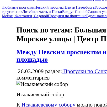
Любимые прогулки
Невский проспект
Центр Петербурга
Горохо
треугольник
Литейная часть и Пески
Вокруг Сенной
Садовая ул
Мойки, Фонтанки, Садовой
Прогулки по Фонтанке
Вдоль канал
Поиск по тегам: Большая
Морские улицы | Центр П
Между Невским проспектом и
площадью
26.03.2009
раздел:
Прогулки по Санк
комментариев
Исаакиевский собор
К
Исаакиевскому собору
можно подойт