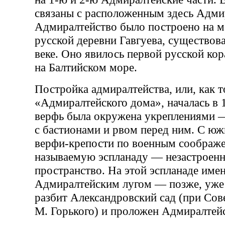
связаны с расположенным здесь Адми
Адмиралтейство было построено на м
русской деревни Гавгуева, существов
веке. Оно явилось первой русской ко
на Балтийском море.
Постройка адмиралтейства, или, как т
«Адмиралтейского дома», началась в 
верфь была окружена укреплениями 
с бастионами и рвом перед ним. С ю
верфи-крепости по военным соображе
называемую эспланаду — незастроен
пространство. На этой эспланаде име
Адмиралтейским лугом — позже, уже 
разбит Александровский сад (при Сове
М. Горького) и проложен Адмиралтейс