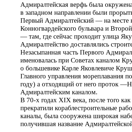
Адмиралтейская верфь была окружена
в западном направлении были прорыты
Первый Адмиралтейский — на месте
Конногвардейского бульвара и Второ
— там, где сейчас проходит улица Як
Адмиралтейство доставлялись строит
Незасыпанная часть Первого Адмирал
именовалась при Советах каналом Кр
о большевике Карле Яковлевиче Круш
Главного управления мореплавания п
году) а отходящий от него проток —Н
Адмиралтейским каналом.
В 70-х годах XIX века, после того ка
прекратили кораблестроительные рабо
каналы, была сооружена широкая наб
получившая название Адмиралтейской