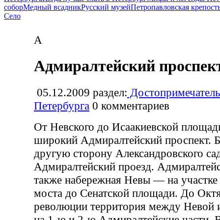
собор
Медный всадник
Русский музей
Петропавловская крепост
Село
А
Адмиралтейский проспек
05.12.2009
раздел:
Достопримечатель
Петербурга
0
комментариев
От Невского до Исаакиевской площад
широкий Адмиралтейский проспект. Бл
другую сторону Александровского сад
Адмиралтейский проезд. Адмиралтейс
также набережная Невы — на участке
моста до Сенатской площади. До Окт
революции территория между Невой 
на 1-ю и 2-ю Адмиралтейские части. В