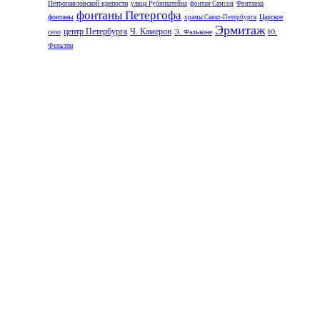
Петропавловской крепости
улица Рубинштейна
фонтан Самсон
Фонтанка
фонтаны Петергофа
фонтаны
Царское
храмы Санкт-Петербурга
Эрмитаж
центр Петербурга
Ч. Камерон
село
Э. Фальконе
Ю.
Фельтен