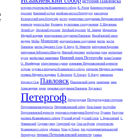
Исаакиевский собор
история Павловска
К. Росси
история строительства Исаакиевского собора
Каменноостровский
а
проспект
Каменный остров
китайские места в Петербурге
классицизм
е
крепостные сооружения Петропавловской
Колонистский парк Петергофа
костел
культовые сооружения
крепости
крепость Бип
Кронверк
Л. Шарлемань
М. Земцов
Летний сад
Лиговский проспект
Литейный проспект
Мариенталь
Медный всадник
мемориальные сооружения Павловска
Михайловский замок
Монплезир
модерн
мосты
Мойка
монументальные сооружения
мосты
мосты Царского Села
Н. Микетти
Павловска
Н. Бенуа
набережная Карповки
Невский проспект
набережная Лейтенанта Шмидта
необычные дома
необычные
Нижний парк Петергофа
необычные памятники
музеи
новая Сильвия
О. Монферран
основание Петропавловской крепости
общественные здания
открытие Медного всадника
острова
отделка и интерьеры Исаакиевского собора
отливка Медного всадника
П. Висконти
П. Гонзаго
П. Клодт
павильоны
Павловск
Павловский парк
парк
Царского Села
памятники
Александрия
парки
парковые сооружения Павловска
Паульлюст
Петергоф
Петроградская сторона
Петроградская
Петропавловский собор
Петропавловская крепость
Пиль-башня
постройки
Петропавловской крепости
призраки и привидения Петербурга
Пушкин
Распутин
росписи Исаакиевского собора
Русский музей
русский стиль
С. Бржозовский
С.
Чевакинский
Садовая улица
Секретный дом
Спас-на-Крови
строительство
топ достопримечательностей
Исаакиевского собора
сфинксы
Тома де Томон
тюрьма Петропавловской крепости
Петербурга
узники