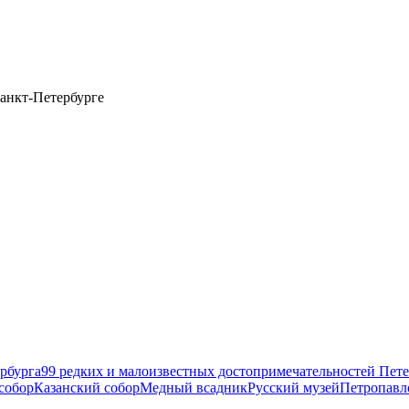
анкт-Петербурге
рбурга
99 редких и малоизвестных достопримечательностей Пете
собор
Казанский собор
Медный всадник
Русский музей
Петропавл