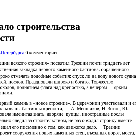
ало строительства
сти
-Петербурга
0
комментариев
еции всякого строения» посвятил Трезини почти тридцать лет
ственная закладка первого каменного бастиона, обращенного
ко отмечать подобные события: спуск ли на воду нового судна
тей, послов. Праздновали широко и богато. Торжество
околов, поднятием флага над крепостью, а вечером — ярким
инами.
ервый камень в «новое строение». В церемонии участвовали и е
х названы бастионы крепости, — А. Меншиков, Н. Зотов, Ю.
овала именитая знать, дворяне, купцы, иностранные послы
ьно следил за строительством, не раз обходил стройку вместе
звещал его письменно о том, как движется дело. Трезини
проект сооружения новых каменных стен, въездных ворот, моста,