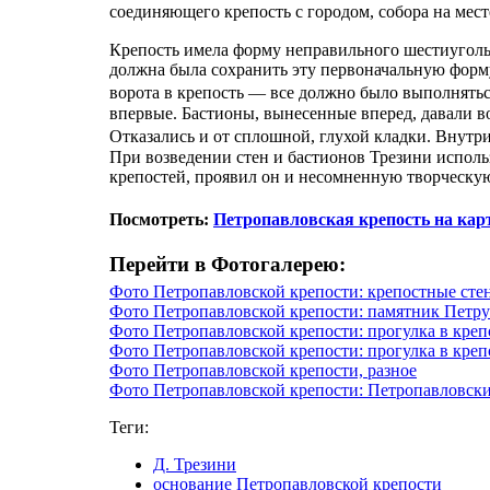
соединяющего крепость с городом, собора на ме
Крепость имела форму неправильного шестиугольни
должна была сохранить эту первоначальную форм
ворота в крепость — все должно было выполнять
впервые. Бастионы, вынесенные вперед, давали в
Отказались и от сплошной, глухой кладки. Внут
При возведении стен и бастионов Трезини исполь
крепостей, проявил он и несомненную творческу
Посмотреть:
Петропавловская крепость на кар
Перейти в Фотогалерею:
Фото Петропавловской крепости: крепостные сте
Фото Петропавловской крепости: памятник Петр
Фото Петропавловской крепости: прогулка в кре
Фото Петропавловской крепости: прогулка в кре
Фото Петропавловской крепости, разное
Фото Петропавловской крепости: Петропавловски
Теги:
Д. Трезини
основание Петропавловской крепости