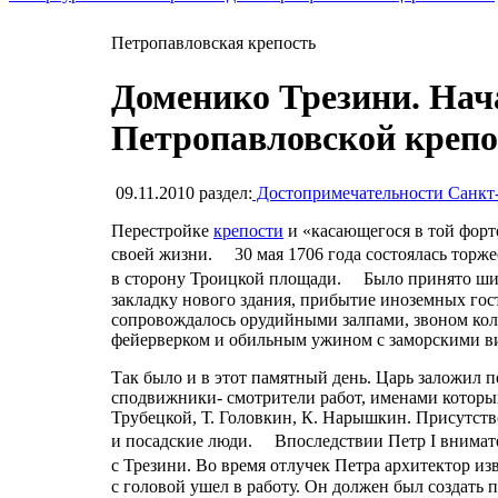
Петропавловская крепость
Доменико Трезини. Нач
Петропавловской крепо
09.11.2010
раздел:
Достопримечательности Санкт
Перестройке
крепости
и «касающегося в той форт
своей жизни. 30 мая 1706 года состоялась торже
в сторону Троицкой площади. Было принято широ
закладку нового здания, прибытие иноземных гос
сопровождалось орудийными залпами, звоном кол
фейерверком и обильным ужином с заморскими в
Так было и в этот памятный день. Царь заложил п
сподвижники- смотрители работ, именами которы
Трубецкой, Т. Головкин, К. Нарышкин. Присутств
и посадские люди. Впоследствии Петр I внимател
с Трезини. Во время отлучек Петра архитектор и
с головой ушел в работу. Он должен был создать 