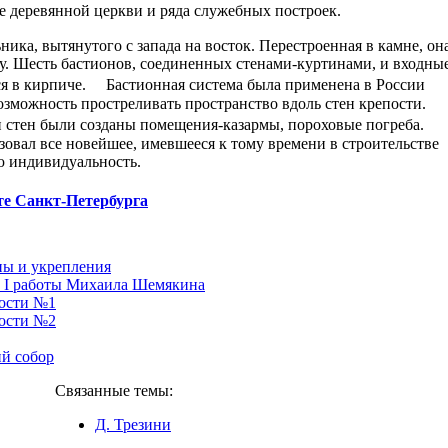
сте деревянной церкви и ряда служебных построек.
ка, вытянутого с запада на восток. Перестроенная в камне, он
у. Шесть бастионов, соединенных стенами-куртинами, и входны
ся в кирпиче. Бастионная система была применена в России
озможность простреливать пространство вдоль стен крепости.
ри стен были созданы помещения-казармы, пороховые погреба.
зовал все новейшее, имевшееся к тому времени в строительстве
ю индивидуальность.
те Санкт-Петербурга
ны и укрепления
у I работы Михаила Шемякина
пости №1
пости №2
й собор
Связанные темы:
Д. Трезини