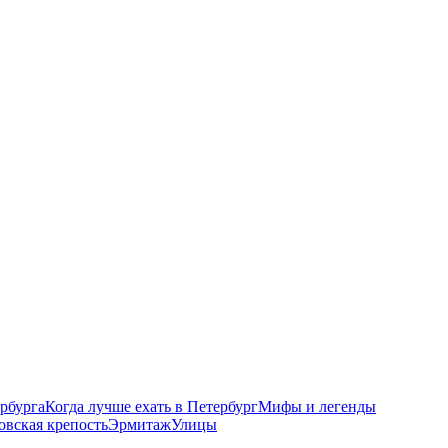
рбурга
Когда лучше ехать в Петербург
Мифы и легенды
овская крепость
Эрмитаж
Улицы