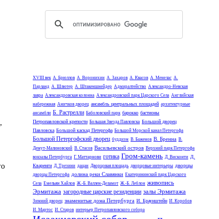
XVIII век
А. Брюллов
А. Воронихин
А. Захаров
А. Квасов
А. Менелас
А.
Парланд
А. Шлютер
А. Штакеншнейдер
Адмиралтейство
Александро-Невская
лавра
Александровская колонна
Александровский парк Царского Села
Английская
ансамбль центральных площадей
набережная
Аничков дворец
архитектурные
Б. Растрелли
барокко
бастионы
ансамбли
Баболовский парк
,
Петропавловской крепости
Большой дворец
Большая Звезда Павловска
Павловска
Большой каскад Петергофа
Большой Морской канал Петергофа
Большой Петергофский дворец
В. Бренна
буддизм
В. Баженов
В.
Васильевский остров
Демут-Малиновский
В. Стасов
Верхний парк Петергофа
Гром-камень
готика
Д.
вокзалы Петербурга
Г. Маттарнови
Д. Висконти
го
дворцы
Кваренги
Д. Трезини
дацан
Дворцовая площадь
дворцовые интерьеры
долина реки Славянки
дворцы Петергофа
Екатерининский парк Царского
живопись
Села
Емельян Хайлов
Ж.-Б. Валлен-Деламот
Ж.-Б. Леблон
Эрмитажа
залы Эрмитажа
загородные царские резиденции
знаменитые дома Петербурга
И. Браунштейн
Зимний дворец
И. Коробов
И. Мартос
И. Старов
интерьер Петропавловского собора