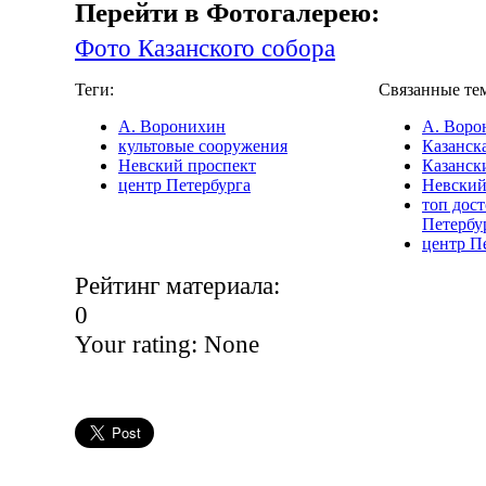
Перейти в Фотогалерею:
Фото Казанского собора
Теги:
Связанные те
А. Воронихин
А. Воро
культовые сооружения
Казанск
Невский проспект
Казанск
центр Петербурга
Невский
топ дос
Петербу
центр П
Рейтинг материала:
0
Your rating:
None