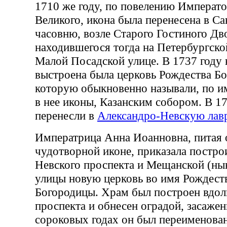
1710 же году, по повелению Императ
Великого, икона была перенесена в Са
часовню, возле Старого Гостиного Дв
находившегося тогда на Петербургско
Малой Посадской улице. В 1737 году 
выстроена была церковь Рождества Б
которую обыкновенно называли, по и
в нее иконы, Казанским собором. В 17
перенесли в
Александро-Невскую лав
Императрица Анна Иоанновна, питая 
чудотворной иконе, приказала построи
Невского проспекта и Мещанской (ны
улицы новую церковь во имя Рождест
Богородицы. Храм был построен вдол
проспекта и обнесен оградой, засаже
сороковых годах он был переименован