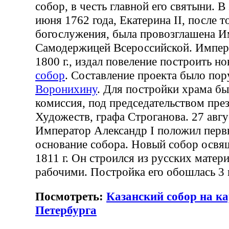
собор, в честь главной его святыни. В
июня 1762 года, Екатерина II, после 
богослужения, была провозглашена И
Самодержицей Всероссийской. Импера
1800 г., издал повеление построить н
собор
. Составление проекта было по
Воронихину
. Для постройки храма бы
комиссия, под председательством пре
Художеств, графа Строганова. 27 авгус
Император Александр I положил перв
основание собора. Новый собор освя
1811 г. Он строился из русских матер
рабочими. Постройка его обошлась 3 
Посмотреть:
Казанский собор на ка
Петербурга