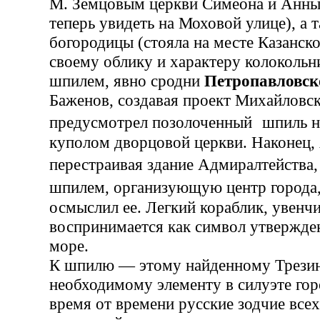
М. Земцовым церкви Симеона и Анны
теперь увидеть на Моховой улице), а 
богородицы (стояла на месте Казанско
своему облику и характеру колокольн
шпилем, явно сродни
Петропавловск
Баженов, создавая проект Михайловск
предусмотрел позолоченный шпиль 
куполом дворцовой церкви. Наконец, 
перестраивая здание Адмиралтейства
шпилем, организующую центр города
осмыслил ее. Легкий кораблик, увен
воспринимается как символ утвержде
море.
К шпилю — этому найденному Трезин
необходимому элементу в силуэте го
время от времени русские зодчие вс