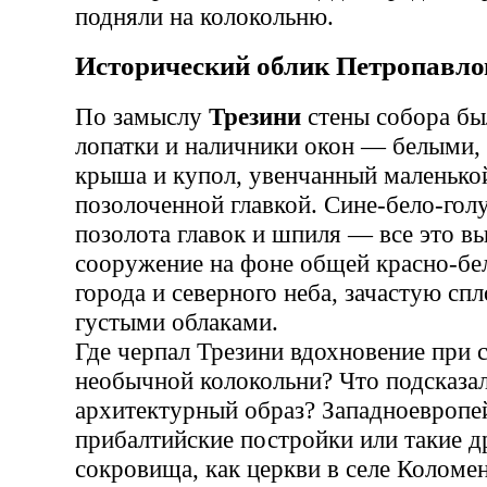
подняли на колокольню.
Исторический облик Петропавло
По замыслу
Трезини
стены собора бы
лопатки и наличники окон — белыми,
крыша и купол, увенчанный маленькой
позолоченной главкой. Сине-бело-гол
позолота главок и шпиля — все это в
сооружение на фоне общей красно-бе
города и северного неба, зачастую сп
густыми облаками.
Где черпал Трезини вдохновение при 
необычной колокольни? Что подсказал
архитектурный образ? Западноевропей
прибалтийские постройки или такие д
сокровища, как церкви в селе Коломен