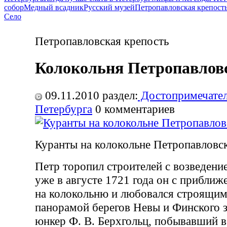
собор
Медный всадник
Русский музей
Петропавловская крепост
Село
Петропавловская крепость
Колокольня Петропавловс
09.11.2010
раздел:
Достопримечател
Петербурга
0
комментариев
Куранты на колокольне Петропавловс
Петр торопил строителей с возведени
уже в августе 1721 года он с прибли
на колокольню и любовался строящим
панорамой берегов Невы и Финского з
юнкер Ф. В. Берхгольц, побывавший в