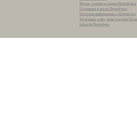
Музеи, галереи и театры Петербурга
Гостиницы и отели Петербурга
Полезная информация о Петербурге
Рестораны, кафе, бары и клубы Пете
Lifestyle Петербург