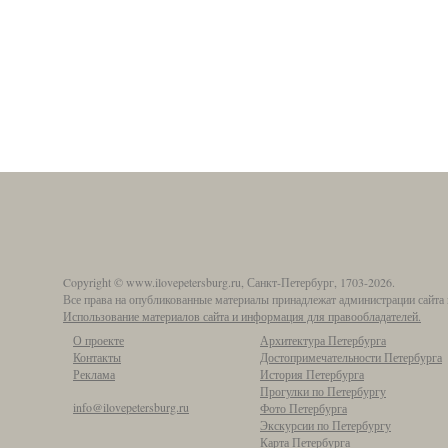
Copyright © www.ilovepetersburg.ru, Санкт-Петербург, 1703-2026.
Все права на опубликованные материалы принадлежат администрации сайта 
Использование материалов сайта и информация для правообладателей.
О проекте
Архитектура Петербурга
Контакты
Достопримечательности Петербурга
Реклама
История Петербурга
Прогулки по Петербургу
info@ilovepetersburg.ru
Фото Петербурга
Экскурсии по Петербургу
Карта Петербурга