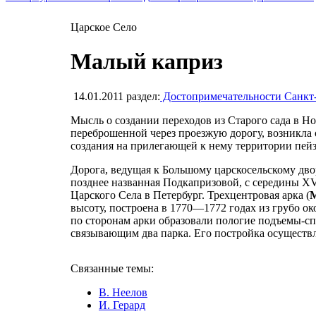
Царское Село
Малый каприз
14.01.2011
раздел:
Достопримечательности Санкт
Мысль о создании переходов из Старого сада в Но
переброшенной через проезжую дорогу, возникла
создания на прилегающей к нему территории пейз
Дорога, ведущая к Большому царскосельскому дв
позднее названная Подкапризовой, с середины XVI
Царского Села в Петербург. Трехцентровая арка (
М
высоту, построена в 1770—1772 годах из грубо о
по сторонам арки образовали пологие подъемы-сп
связывающим два парка. Его постройка осуществле
Связанные темы:
В. Неелов
И. Герард