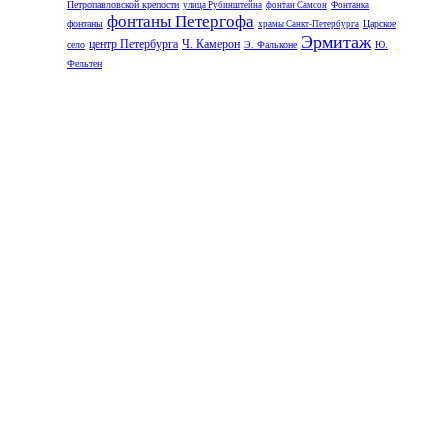
Петропавловской крепости
улица Рубинштейна
фонтан Самсон
Фонтанка
фонтаны Петергофа
фонтаны
Царское
храмы Санкт-Петербурга
Эрмитаж
центр Петербурга
Ч. Камерон
село
Э. Фальконе
Ю.
Фельтен