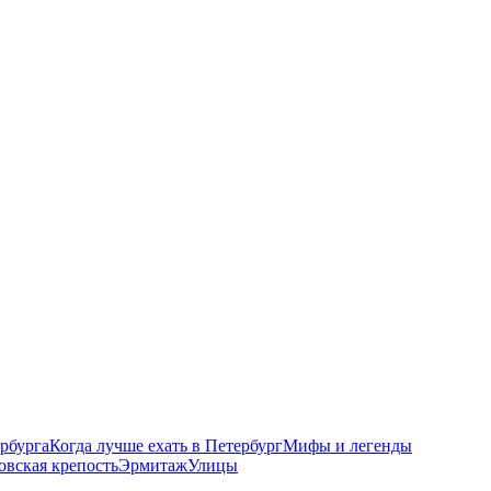
рбурга
Когда лучше ехать в Петербург
Мифы и легенды
овская крепость
Эрмитаж
Улицы