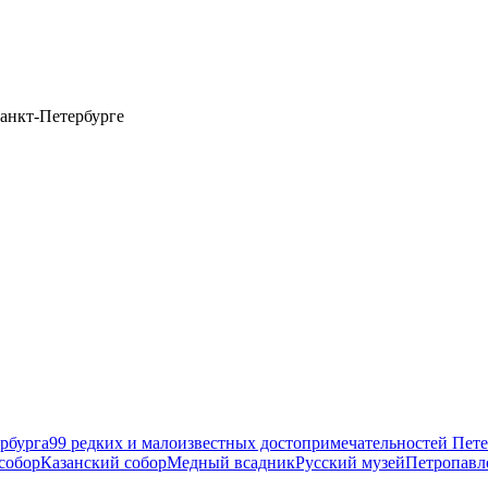
анкт-Петербурге
рбурга
99 редких и малоизвестных достопримечательностей Пете
собор
Казанский собор
Медный всадник
Русский музей
Петропавл