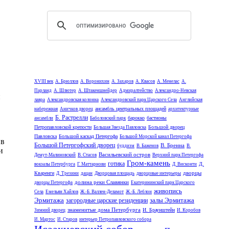
XVIII век
А. Брюллов
А. Воронихин
А. Захаров
А. Квасов
А. Менелас
А.
Парланд
А. Шлютер
А. Штакеншнейдер
Адмиралтейство
Александро-Невская
и
лавра
Александровская колонна
Александровский парк Царского Села
Английская
ансамбль центральных площадей
набережная
Аничков дворец
архитектурные
Б. Растрелли
барокко
бастионы
ансамбли
Баболовский парк
Петропавловской крепости
Большой дворец
Большая Звезда Павловска
Павловска
Большой каскад Петергофа
Большой Морской канал Петергофа
 в
Большой Петергофский дворец
В. Бренна
буддизм
В. Баженов
В.
и
Васильевский остров
Демут-Малиновский
В. Стасов
Верхний парк Петергофа
Гром-камень
готика
Д.
вокзалы Петербурга
Г. Маттарнови
Д. Висконти
дворцы
Кваренги
Д. Трезини
дацан
Дворцовая площадь
дворцовые интерьеры
долина реки Славянки
дворцы Петергофа
Екатерининский парк Царского
живопись
Села
Емельян Хайлов
Ж.-Б. Валлен-Деламот
Ж.-Б. Леблон
Эрмитажа
залы Эрмитажа
загородные царские резиденции
знаменитые дома Петербурга
И. Браунштейн
Зимний дворец
И. Коробов
И. Мартос
И. Старов
интерьер Петропавловского собора