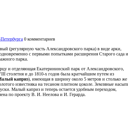
-Петербурга
0
комментариев
вый (регулярную часть Александровского парка) в виде арки,
 одновременно с первыми попытками расширения Старого сада 
ажного парка.
орцу и отделяющая Екатерининский парк от Александровского,
II столетия и до 1810-х годов была кратчайшим путем из
алый каприз
), имеющая в ширину около 5 метров и столько же
колотого известняка на тесаном плитном цоколе. Земляные насып
уски. Малый каприз и теперь остается удобным переходом,
на по проекту В. И. Неелова и И. Герарда.