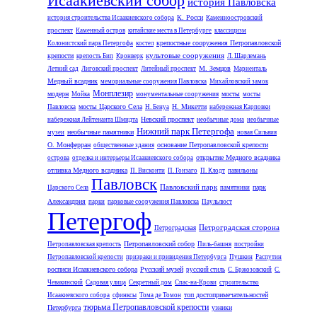
Исаакиевский собор
история Павловска
К. Росси
история строительства Исаакиевского собора
Каменноостровский
проспект
Каменный остров
китайские места в Петербурге
классицизм
крепостные сооружения Петропавловской
Колонистский парк Петергофа
костел
культовые сооружения
крепости
крепость Бип
Кронверк
Л. Шарлемань
М. Земцов
Летний сад
Лиговский проспект
Литейный проспект
Мариенталь
Медный всадник
мемориальные сооружения Павловска
Михайловский замок
Монплезир
модерн
мосты
Мойка
монументальные сооружения
мосты
мосты Царского Села
Н. Микетти
Павловска
Н. Бенуа
набережная Карповки
Невский проспект
набережная Лейтенанта Шмидта
необычные дома
необычные
Нижний парк Петергофа
необычные памятники
музеи
новая Сильвия
О. Монферран
основание Петропавловской крепости
общественные здания
открытие Медного всадника
острова
отделка и интерьеры Исаакиевского собора
отливка Медного всадника
П. Висконти
П. Гонзаго
П. Клодт
павильоны
Павловск
Павловский парк
парк
Царского Села
памятники
Александрия
парки
парковые сооружения Павловска
Паульлюст
Петергоф
Петроградская сторона
Петроградская
Петропавловский собор
Петропавловская крепость
Пиль-башня
постройки
Петропавловской крепости
призраки и привидения Петербурга
Пушкин
Распутин
росписи Исаакиевского собора
Русский музей
русский стиль
С. Бржозовский
С.
Чевакинский
Садовая улица
Секретный дом
Спас-на-Крови
строительство
топ достопримечательностей
Исаакиевского собора
сфинксы
Тома де Томон
тюрьма Петропавловской крепости
Петербурга
узники