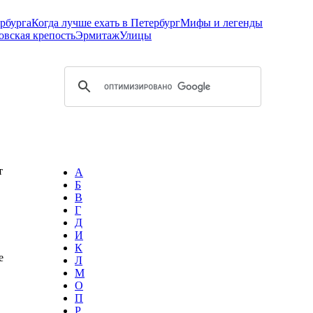
рбурга
Когда лучше ехать в Петербург
Мифы и легенды
овская крепость
Эрмитаж
Улицы
т
А
Б
В
Г
Д
И
К
е
Л
М
О
П
Р