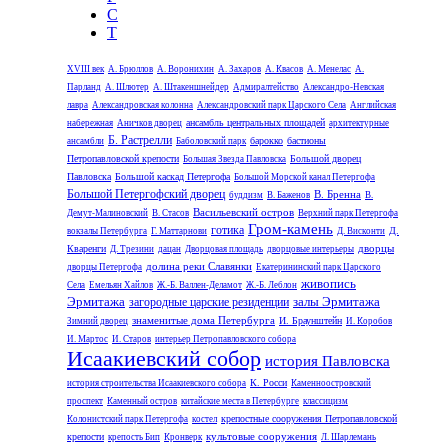
С
Т
XVIII век
А. Брюллов
А. Воронихин
А. Захаров
А. Квасов
А. Менелас
А.
Парланд
А. Шлютер
А. Штакеншнейдер
Адмиралтейство
Александро-Невская
лавра
Александровская колонна
Александровский парк Царского Села
Английская
ансамбль центральных площадей
набережная
Аничков дворец
архитектурные
Б. Растрелли
барокко
бастионы
ансамбли
Баболовский парк
Петропавловской крепости
Большой дворец
Большая Звезда Павловска
Павловска
Большой каскад Петергофа
Большой Морской канал Петергофа
Большой Петергофский дворец
В. Бренна
буддизм
В. Баженов
В.
Васильевский остров
Демут-Малиновский
В. Стасов
Верхний парк Петергофа
Гром-камень
готика
Д.
вокзалы Петербурга
Г. Маттарнови
Д. Висконти
дворцы
Кваренги
Д. Трезини
дацан
Дворцовая площадь
дворцовые интерьеры
долина реки Славянки
дворцы Петергофа
Екатерининский парк Царского
живопись
Села
Емельян Хайлов
Ж.-Б. Валлен-Деламот
Ж.-Б. Леблон
Эрмитажа
залы Эрмитажа
загородные царские резиденции
знаменитые дома Петербурга
И. Браунштейн
Зимний дворец
И. Коробов
И. Мартос
И. Старов
интерьер Петропавловского собора
Исаакиевский собор
история Павловска
К. Росси
история строительства Исаакиевского собора
Каменноостровский
проспект
Каменный остров
китайские места в Петербурге
классицизм
крепостные сооружения Петропавловской
Колонистский парк Петергофа
костел
культовые сооружения
крепости
крепость Бип
Кронверк
Л. Шарлемань