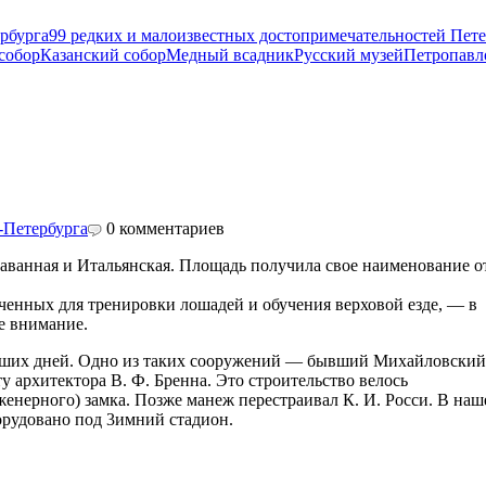
рбурга
99 редких и малоизвестных достопримечательностей Пете
собор
Казанский собор
Медный всадник
Русский музей
Петропавл
-Петербурга
0
комментариев
ванная и Итальянская. Площадь получила свое наименование о
енных для тренировки лошадей и обучения верховой езде, — в
е внимание.
наших дней. Одно из таких сооружений — бывший Михайловский
 архитектора В. Ф. Бренна. Это строительство велось
нерного) замка. Позже манеж перестраивал К. И. Росси. В наш
рудовано под 3имний стадион.