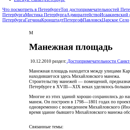
Что посмотреть в Петербурге
Топ достопримечательностей Пете
Петербурга
Мистика Петербурга
Адмиралтейство
Исаакиевский 
Петербурга
Гатчина
Кронштадт
Петергоф
Павловск
Царское Село
М
Манежная площадь
10.12.2010
раздел:
Достопримечательности Санкт
Манежная площадь находится между улицами Кара
находившегося здесь Михайловского манежа.
Строительству манежей — помещений, предназнач
Петербурге в XVIII—XIX веках уделялось большо
Многие из этих зданий хорошо сохранились до 
манеж. Он построен в 1798—1801 годах по проекту
одновременно с возведением Михайловского (Инже
время здание бывшего Михайловского манежа обо
Связанные темы: