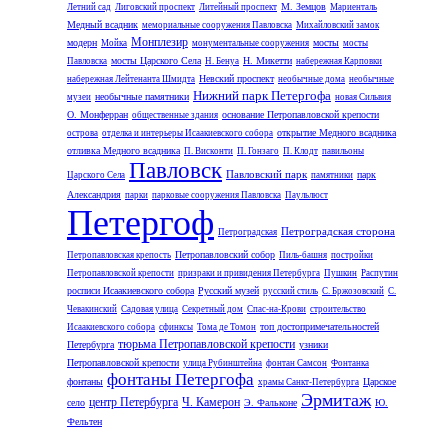
М. Земцов
Летний сад
Лиговский проспект
Литейный проспект
Мариенталь
Медный всадник
мемориальные сооружения Павловска
Михайловский замок
Монплезир
модерн
мосты
Мойка
монументальные сооружения
мосты
мосты Царского Села
Н. Микетти
Павловска
Н. Бенуа
набережная Карповки
Невский проспект
набережная Лейтенанта Шмидта
необычные дома
необычные
Нижний парк Петергофа
необычные памятники
музеи
новая Сильвия
О. Монферран
основание Петропавловской крепости
общественные здания
открытие Медного всадника
острова
отделка и интерьеры Исаакиевского собора
отливка Медного всадника
П. Висконти
П. Гонзаго
П. Клодт
павильоны
Павловск
Павловский парк
парк
Царского Села
памятники
Александрия
парки
парковые сооружения Павловска
Паульлюст
Петергоф
Петроградская сторона
Петроградская
Петропавловский собор
Петропавловская крепость
Пиль-башня
постройки
Петропавловской крепости
призраки и привидения Петербурга
Пушкин
Распутин
росписи Исаакиевского собора
Русский музей
русский стиль
С. Бржозовский
С.
Чевакинский
Садовая улица
Секретный дом
Спас-на-Крови
строительство
топ достопримечательностей
Исаакиевского собора
сфинксы
Тома де Томон
тюрьма Петропавловской крепости
Петербурга
узники
Петропавловской крепости
улица Рубинштейна
фонтан Самсон
Фонтанка
фонтаны Петергофа
фонтаны
Царское
храмы Санкт-Петербурга
Эрмитаж
центр Петербурга
Ч. Камерон
село
Э. Фальконе
Ю.
Фельтен