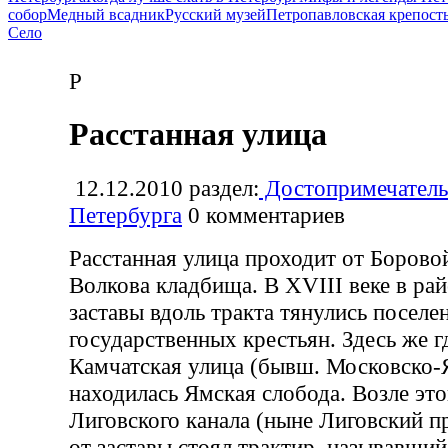
собор
Медный всадник
Русский музей
Петропавловская крепост
Село
Р
Расстанная улица
12.12.2010
раздел:
Достопримечатель
Петербурга
0
комментариев
Расстанная улица проходит от Борово
Волкова кладбища. В XVIII веке в ра
заставы вдоль тракта тянулись поселе
государственных крестьян. Здесь же г
Камчатская улица (бывш. Московско-
находилась Ямская слобода. Возле эт
Лиговского канала (ныне Лиговский пр
от заставы стоял трактир, называвший