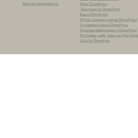
info@ilovepetersburg.ru
Фото Петербурга
Экскурсии по Петербургу
Карта Петербурга
Музеи, галереи и театры Петербурга
Гостиницы и отели Петербурга
Полезная информация о Петербурге
Рестораны, кафе, бары и клубы Пете
Lifestyle Петербург