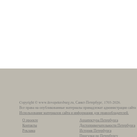
Copyright © www.ilovepetersburg.ru, Санкт-Петербург, 1703-2026.
Все права на опубликованные материалы принадлежат администрации сайта 
Использование материалов сайта и информация для правообладателей.
О проекте
Архитектура Петербурга
Контакты
Достопримечательности Петербурга
Реклама
История Петербурга
Прогулки по Петербургу