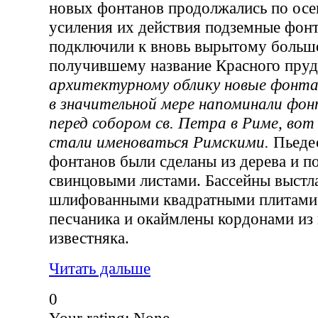
новых фонтанов продолжались по осен
усиления их действия подземные фон
подключили к вновь вырытому больш
получившему название Красного пруд
архитектурному облику новые фонт
в значительной мере напоминали фо
перед собором св. Петра в Риме, вот
стали именоваться Римскими.
Пьеде
фонтанов были сделаны из дерева и 
свинцовыми листами. Бассейны выстл
шлифованными квадратными плитами 
песчаника и окаймлены кордонами из 
известняка.
Читать дальше
0
Your rating:
None