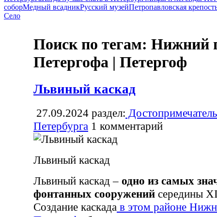
собор
Медный всадник
Русский музей
Петропавловская крепост
Село
Поиск по тегам: Нижний 
Петергофа | Петергоф
Львиный каскад
27.09.2024
раздел:
Достопримечатель
Петербурга
1
комментарий
Львиный каскад
Львиный каскад –
одно из самых зн
фонтанных сооружений
середины XI
Создание каскада
в этом районе Нижн