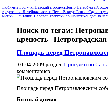
Любимые прогулки
Невский проспект
Центр Петербурга
Горохо
треугольник
Литейная часть и Пески
Вокруг Сенной
Садовая ул
Мойки, Фонтанки, Садовой
Прогулки по Фонтанке
Вдоль канал
Поиск по тегам: Петропа
крепость | Петроградская
Площадь перед Петропавловс
01.04.2009
раздел:
Прогулки по Санк
комментариев
Площадь перед Петропавловским со
Ботный домик