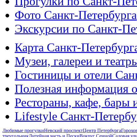
Прогулки по Санкт-Пет
Фото Санкт-Петербурга
Экскурсии по Санкт-Пе
Карта Санкт-Петербург
Музеи, галереи и театр
Гостиницы и отели Сан
Полезная информация о
Рестораны, кафе, бары 
Lifestyle Санкт-Петерб
Любимые прогулки
Невский проспект
Центр Петербурга
Горохо
треугольник
Литейная часть и Пески
Вокруг Сенной
Садовая ул