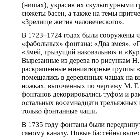
(нишах), украсив их скульптурными г
сюжеты басен, а также на темы притче
«Зрелище жития человеческого».
В 1723–1724 годах были сооружены 
«фабольных» фонтана: «Два змея», «
«Змей, грызущий наковальню» и «Кури
Вырезанные из дерева по рисункам Н.
раскрашенные миниатюрные группы «
помещались в деревянных чашах на 
ножках, выточенных по чертежу М. Г.
фонтанов декорировались туфом и ра
остальных восемнадцати трельяжных 
только фонтанные чаши.
В 1735 году фонтаны были передвинут
самому каналу. Новые бассейны вытес