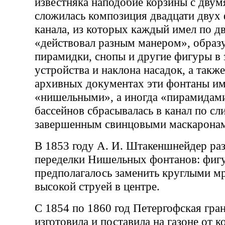
известняка наподобие корзины с двум
сложилась композиция двадцати двух
канала, из которых каждый имел по д
«действовал разным манером», образ
пирамидки, снопы и другие фигуры в 
устройства и наклона насадок, а такж
архивных документах эти фонтаны и
«нишельными», а иногда «пирамидами
бассейнов сбрасывалась в канал по с
завершенным свинцовыми маскарона
В 1853 году А. И. Штакеншнейдер раз
переделки Нишельных фонтанов: фиг
предполагалось заменить круглыми м
высокой струей в центре.
С 1854 по 1860 год Петергофская гра
изготовила и поставила на газоне от 