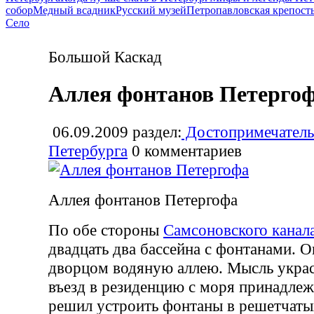
собор
Медный всадник
Русский музей
Петропавловская крепост
Село
Большой Каскад
Аллея фонтанов Петерго
06.09.2009
раздел:
Достопримечатель
Петербурга
0
комментариев
Аллея фонтанов Петергофа
По обе стороны
Самсоновского канал
двадцать два бассейна с фонтанами. 
дворцом водяную аллею. Мысль укра
въезд в резиденцию с моря принадлеж
решил устроить фонтаны в решетчат