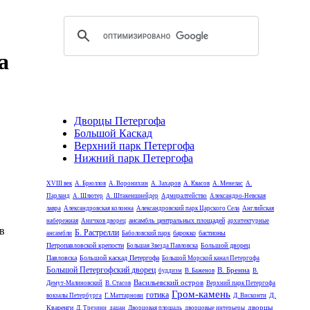
а
Дворцы Петергофа
Большой Каскад
Верхний парк Петергофа
Нижний парк Петергофа
XVIII век
А. Брюллов
А. Воронихин
А. Захаров
А. Квасов
А. Менелас
А.
Парланд
А. Шлютер
А. Штакеншнейдер
Адмиралтейство
Александро-Невская
лавра
Александровская колонна
Александровский парк Царского Села
Английская
ансамбль центральных площадей
набережная
Аничков дворец
архитектурные
в
Б. Растрелли
барокко
бастионы
ансамбли
Баболовский парк
Петропавловской крепости
Большой дворец
Большая Звезда Павловска
Павловска
Большой каскад Петергофа
Большой Морской канал Петергофа
Большой Петергофский дворец
В. Бренна
буддизм
В. Баженов
В.
Васильевский остров
Демут-Малиновский
В. Стасов
Верхний парк Петергофа
Гром-камень
готика
Д.
вокзалы Петербурга
Г. Маттарнови
Д. Висконти
дворцы
Кваренги
Д. Трезини
дацан
Дворцовая площадь
дворцовые интерьеры