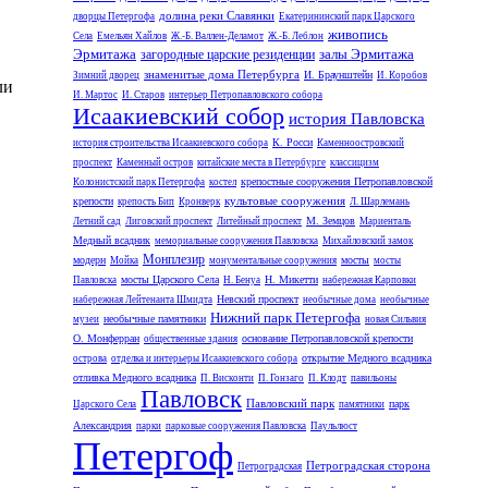
долина реки Славянки
дворцы Петергофа
Екатерининский парк Царского
живопись
Села
Емельян Хайлов
Ж.-Б. Валлен-Деламот
Ж.-Б. Леблон
Эрмитажа
залы Эрмитажа
загородные царские резиденции
знаменитые дома Петербурга
И. Браунштейн
Зимний дворец
И. Коробов
ли
И. Мартос
И. Старов
интерьер Петропавловского собора
Исаакиевский собор
история Павловска
К. Росси
история строительства Исаакиевского собора
Каменноостровский
проспект
Каменный остров
китайские места в Петербурге
классицизм
крепостные сооружения Петропавловской
Колонистский парк Петергофа
костел
культовые сооружения
крепости
крепость Бип
Кронверк
Л. Шарлемань
М. Земцов
Летний сад
Лиговский проспект
Литейный проспект
Мариенталь
Медный всадник
мемориальные сооружения Павловска
Михайловский замок
Монплезир
модерн
мосты
Мойка
монументальные сооружения
мосты
мосты Царского Села
Н. Микетти
Павловска
Н. Бенуа
набережная Карповки
Невский проспект
набережная Лейтенанта Шмидта
необычные дома
необычные
Нижний парк Петергофа
необычные памятники
музеи
новая Сильвия
О. Монферран
основание Петропавловской крепости
общественные здания
открытие Медного всадника
острова
отделка и интерьеры Исаакиевского собора
отливка Медного всадника
П. Висконти
П. Гонзаго
П. Клодт
павильоны
Павловск
Павловский парк
парк
Царского Села
памятники
Александрия
парки
парковые сооружения Павловска
Паульлюст
Петергоф
Петроградская сторона
Петроградская