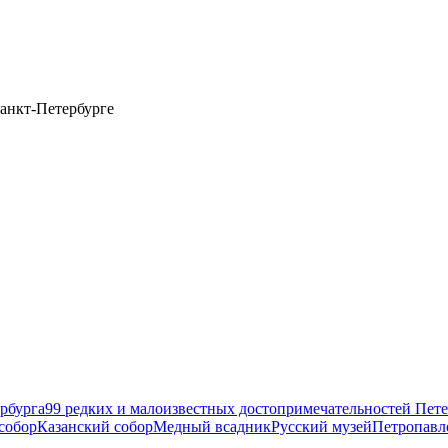
анкт-Петербурге
рбурга
99 редких и малоизвестных достопримечательностей Пете
собор
Казанский собор
Медный всадник
Русский музей
Петропавл