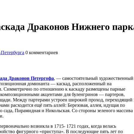
скада Драконов Нижнего парк
-Петербурга
0
комментариев
ада Драконов Петергофа
, — самостоятельный художественный
мпозиционная доминанта — каскад, расположенный на
еи. Симметрично по отношению к каскаду размещены парные
я композиционными акцентами для буленгринов — партеров,
ади. Между партерами устроен широкий проход, переходящий 
ми расходится ещё пять аллей: Березовая, аллея, идущая по
 сада, Пирамидная и Никольская. Со стороны зеленого массива
и.
воначально возникла в 1715- 1721 годах, когда велась
ройство фигурного «приступа». В последующие пять лет по