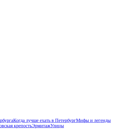
рбурга
Когда лучше ехать в Петербург
Мифы и легенды
овская крепость
Эрмитаж
Улицы