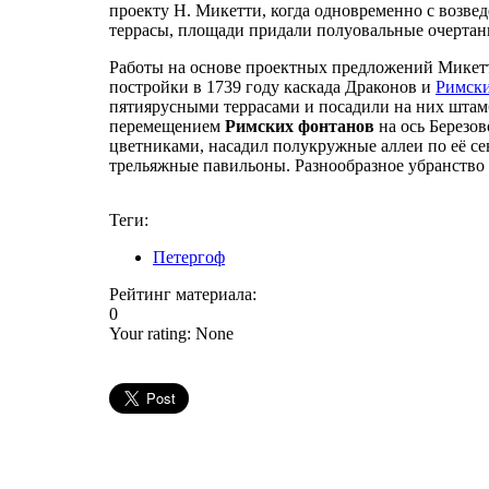
проекту Н. Микетти, когда одновременно с возвед
террасы, площади придали полуовальные очертани
Работы на основе проектных предложений Микетти
постройки в 1739 году каскада Драконов и
Римски
пятиярусными террасами и посадили на них штам
перемещением
Римских фонтанов
на ось Березо
цветниками, насадил полукружные аллеи по её се
трельяжные павильоны. Разнообразное убранство 
Теги:
Петергоф
Рейтинг материала:
0
Your rating:
None