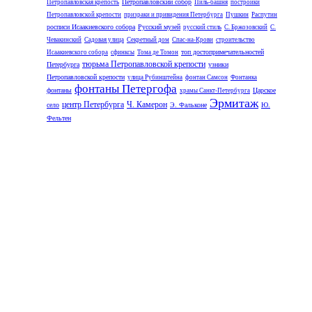
Петропавловский собор
Петропавловская крепость
Пиль-башня
постройки
Петропавловской крепости
призраки и привидения Петербурга
Пушкин
Распутин
росписи Исаакиевского собора
Русский музей
русский стиль
С. Бржозовский
С.
Чевакинский
Садовая улица
Секретный дом
Спас-на-Крови
строительство
топ достопримечательностей
Исаакиевского собора
сфинксы
Тома де Томон
тюрьма Петропавловской крепости
Петербурга
узники
Петропавловской крепости
улица Рубинштейна
фонтан Самсон
Фонтанка
фонтаны Петергофа
фонтаны
Царское
храмы Санкт-Петербурга
Эрмитаж
центр Петербурга
Ч. Камерон
село
Э. Фальконе
Ю.
Фельтен