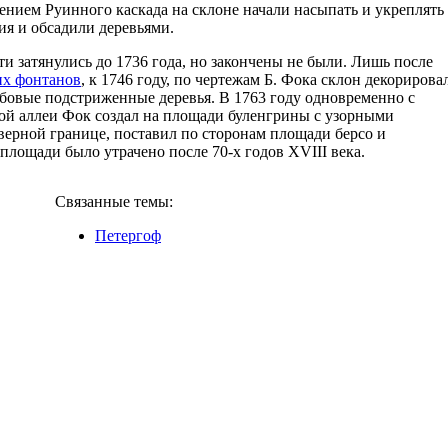
ением Руинного каскада на склоне начали насыпать и укреплять
я и обсадили деревьями.
 затянулись до 1736 года, но закончены не были. Лишь после
х фонтанов
, к 1746 году, по чертежам Б. Фока склон декорирова
бовые подстриженные деревья. В 1763 году одновременно с
вой аллеи Фок создал на площади буленгрины с узорными
верной границе, поставил по сторонам площади берсо и
площади было утрачено после 70-х годов XVIII века.
Связанные темы:
Петергоф