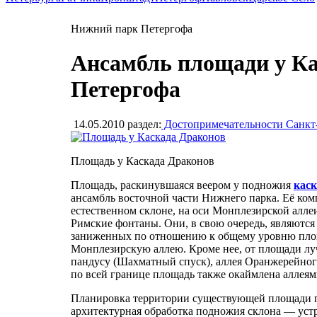
Нижний парк Петергофа
Ансамбль площади у Ка
Петергофа
14.05.2010
раздел:
Достопримечательности Санкт
Площадь у Каскада Драконов
Площадь, раскинувшаяся веером у подножия
каск
ансамбль восточной части Нижнего парка. Её ко
естественном склоне, на оси Монплезирской алл
Римские фонтаны. Они, в свою очередь, являютс
заниженных по отношению к общему уровню площ
Монплезирскую аллею. Кроме нее, от площади луча
пандусу (Шахматный спуск), аллея Оранжерейного
по всей границе площадь также окаймлена аллеям
Планировка территории существующей площади пер
архитектурная обработка подножия склона — уст