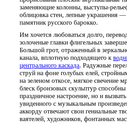
заменяющие колонны, выступы-рельеф
облицовка стен, лепные украшения —
памятник русского барокко.
Им хочется любоваться долго, перевод
золоченые главки флигельных заверше
Большой грот, отраженный в зеркальн
канала, вплотную подходящего к
водн
центрального каскада
. Радужные пер
струй на фоне голубых елей, стройн
на зеленом откосе, мягкое свечение 
блеск бронзовых скульптур способны 
праздничное настроение, но и вызват
увиденного с музыкальным произведе
аккорду отвечают свои гениальные тв
ваятелей, художников, фонтанных мас