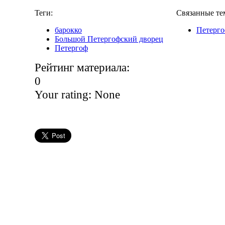
Теги:
Связанные те
барокко
Петерг
Большой Петергофский дворец
Петергоф
Рейтинг материала:
0
Your rating:
None