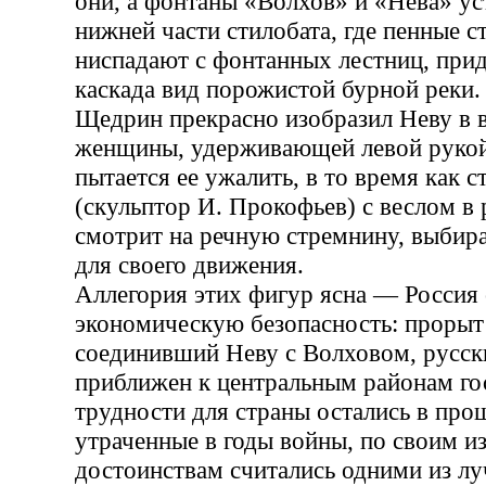
они, а фонтаны «Волхов» и «Нева» ус
нижней части стилобата, где пенные с
ниспадают с фонтанных лестниц, прид
каскада вид порожистой бурной реки.
Щедрин прекрасно изобразил Неву в 
женщины, удерживающей левой рукой
пытается ее ужалить, в то время как 
(скульптор И. Прокофьев) с веслом в
смотрит на речную стремнину, выбира
для своего движения.
Аллегория этих фигур ясна — Россия
экономическую безопасность: прорыт
соединивший Неву с Волховом, русск
приближен к центральным районам го
трудности для страны остались в про
утраченные в годы войны, по своим и
достоинствам считались одними из л