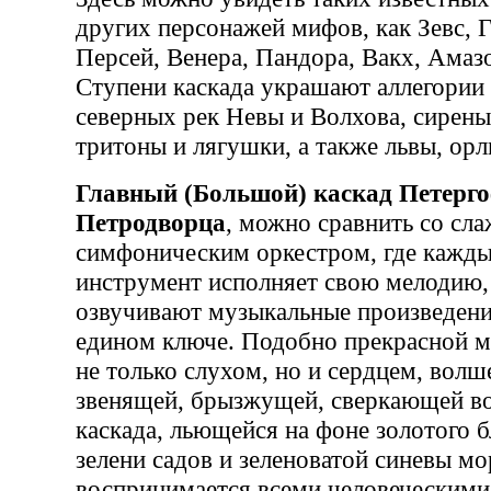
других персонажей мифов, как Зевс, 
Персей, Венера, Пандора, Вакх, Амаз
Ступени каскада украшают аллегории
северных рек Невы и Волхова, сирены
тритоны и лягушки, а также львы, орл
Главный (Большой) каскад Петерго
Петродворца
, можно сравнить со сл
симфоническим оркестром, где кажд
инструмент исполняет свою мелодию, 
озвучивают музыкальные произведени
едином ключе. Подобно прекрасной м
не только слухом, но и сердцем, вол
звенящей, брызжущей, сверкающей в
каскада, льющейся на фоне золотого б
зелени садов и зеленоватой синевы мо
воспринимается всеми человеческими