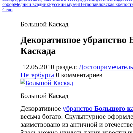
собор
Медный всадник
Русский музей
Петропавловская крепост
Село
Большой Каскад
Декоративное убранство 
Каскада
12.05.2010
раздел:
Достопримечатель
Петербурга
0
комментариев
Большой Каскад
Декоративное
убранство
Большого к
весьма богато. Скульптурное оформл
заимствовано из античной и отечеств
Здесь можно увидеть таких известных