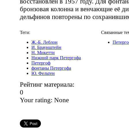
восстановлен в 1957 году. Для фонта
бронзовая колонна и венчающие её ди
дельфинов повторены по сохранившим
Теги:
Связанные те
Ж.-Б. Леблон
Петерг
И. Браунштейн
Н. Микетти
Нижний парк Петергофа
Петергоф
фонтаны Петергофа
Ю. Фельтен
Рейтинг материала:
0
Your rating:
None