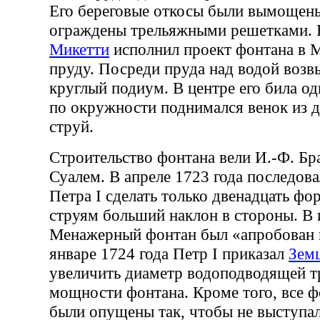
Его береговые откосы были вымощен
ограждены трельяжными решетками. 
Микетти
исполнил проект фонтана в
пруду. Посреди пруда над водой воз
круглый подиум. В центре его била од
по окружности поднимался венок из д
струй.
Строительство фонтана вели И.-Ф. Бр
Суалем. В апреле 1723 года последов
Петра I сделать только двенадцать фо
струям больший наклон в стороны. В 
Менажерный фонтан был «апробован 
январе 1724 года Петр I приказал
Зем
увеличить диаметр водоподводящей т
мощности фонтана. Кроме того, все 
были опущены так, чтобы не выступа