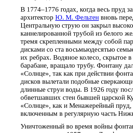
В 1774–1776 годах, когда весь пруд з
архитектор
Ю. М. Фельтен
вновь пере
Центральную струю он закрыл высок
каннелированной трубой из белого же
тремя скрепленными между собой па
дисками со ста восьмьюдесятью семь
их ребрах. Водяное колесо, скрытое 
барабане, вращало трубу. Фонтану да
«Солнце», так как при действии фонт
дисков вылетали подобные сверкающ
длинные струи воды. В 1926 году пос
обветшавших стен бывшей царской К
«Солнце», как и Менажерейный пруд, 
включенным в регулярную часть Нижн
Уничтоженный во время войны фонта