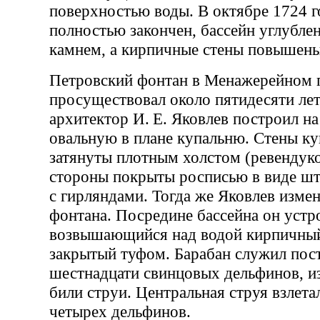
поверхностью воды. В октябре 1724 г
полностью закончен, бассейн углубле
камнем, а кирпичные стены повышены
Петровский фонтан в Менажерейном 
просуществовал около пятидесяти лет
архитектор И. Е. Яковлев построил н
овальную в плане купальню. Стены к
затянуты плотным холстом (ревендук
стороны покрыты росписью в виде шт
с гирляндами. Тогда же Яковлев изме
фонтана. Посредине бассейна он устр
возвышающийся над водой кирпичный
закрытый туфом. Барабан служил пос
шестнадцати свинцовых дельфинов, и
били струи. Центральная струя взлета
четырех дельфинов.