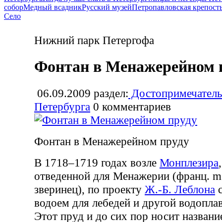
собор
Медный всадник
Русский музей
Петропавловская крепост
Село
Нижний парк Петергофа
Фонтан в Менажерейном 
06.09.2009
раздел:
Достопримечатель
Петербурга
0
комментариев
Фонтан в Менажерейном пруду
В 1718–1719 годах возле
Монплезира
отведенной для Менажерии (франц. me
зверинец), по проекту
Ж.-Б. Леблона
с
водоем для лебедей и другой водопл
Этот пруд и до сих пор носит назван