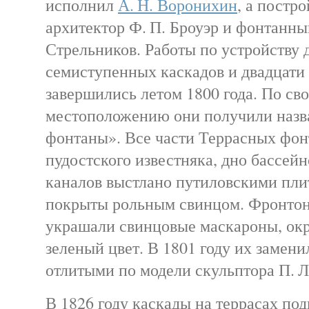
исполнил
А. Н. Воронихин
, а постр
архитектор Ф. П. Броуэр и фонтанны
Стрельников. Работы по устройству 
семиступенных каскадов и двадцат
завершились летом 1800 года. По св
местоположению они получили назв
фонтаны». Все части Террасных фон
пудостского известняка, дно бассей
каналов выстлано путиловскими пли
покрыты рольным свинцом. Фронтон
украшали свинцовые маскароны, ок
зеленый цвет. В 1801 году их замен
отлитыми по модели скульптора П. Л
В 1826 году каскады на террасах под