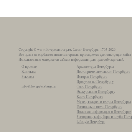
Copyright © www.ilovepetersburg.ru, Санкт-Петербург, 1703-2026.
Все права на опубликованные материалы принадлежат администрации сайта 
Использование материалов сайта и информация для правообладателей.
О проекте
Архитектура Петербурга
Контакты
Достопримечательности Петербурга
Реклама
История Петербурга
Прогулки по Петербургу
info@ilovepetersburg.ru
Фото Петербурга
Экскурсии по Петербургу
Карта Петербурга
Музеи, галереи и театры Петербурга
Гостиницы и отели Петербурга
Полезная информация о Петербурге
Рестораны, кафе, бары и клубы Пете
Lifestyle Петербург