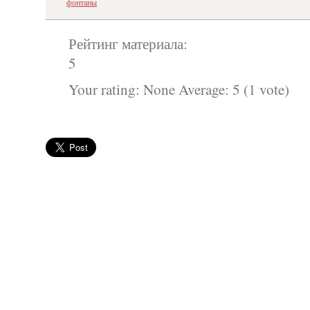
фонтаны
Рейтинг материала:
5
Your rating:
None
Average:
5
(
1
vote)