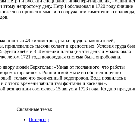
 сам Петр I и русский специалист инженер-гидравлик, «машинис
 этому непростому делу. Петр I обследовал в 1720 году бившие
после чего пришел к мысли о сооружении самоточного водовода
дов.
а
яженностью 49 километров, рытье прудов-накопителей,
, привлекались тысячи солдат и крепостных. Условия труда бы
5 фунта хлеба и 3–4 копейки платы (на эти деньги можно было
 уже летом 1721 года водоводная система была опробована.
о двору людей Берхгольц: «Узнав от посланного, что работы
 двором отправился к Ропшинской мызе и собственноручно
новый, только что оконченный водопровод. Вода появилась в
 и с этого времени забили там фонтаны и каскады».
й резиденции состоялось 15 августа 1723 года. Ко дню праздни
Связанные темы:
Петергоф