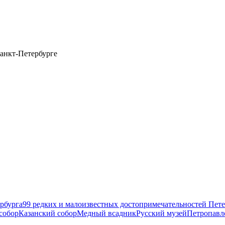
анкт-Петербурге
рбурга
99 редких и малоизвестных достопримечательностей Пете
собор
Казанский собор
Медный всадник
Русский музей
Петропавл