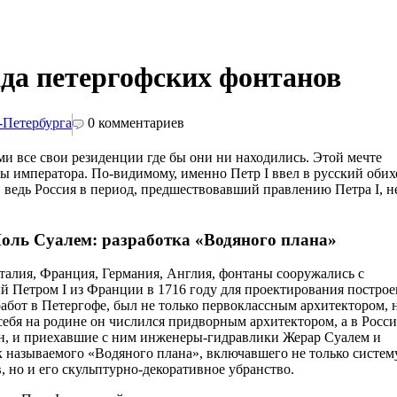
ада петергофских фонтанов
-Петербурга
0
комментариев
ми все свои резиденции где бы они ни находились. Этой мечте
ы императора. По-видимому, именно Петр I ввел в русский обих
, ведь Россия в период, предшествовавший правлению Петра I, н
оль Суалем: разработка «Водяного плана»
Италия, Франция, Германия, Англия, фонтаны сооружались с
й Петром I из Франции в 1716 году для проектирования построе
работ в Петергофе, был не только первоклассным архитектором, 
себя на родине он числился придворным архитектором, а в Росс
он, и приехавшие с ним инженеры-гидравлики Жерар Суалем и
к называемого «Водяного плана», включавшего не только систем
 но и его скульптурно-декоративное убранство.