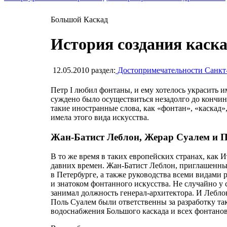
Большой Каскад
История создания каск
12.05.2010
раздел:
Достопримечательности Санкт
Петр I любил фонтаны, и ему хотелось украсить и
суждено было осуществиться незадолго до кончин
такие иностранные слова, как «фонтан», «каскад»
имела этого вида искусства.
Жан-Батист Леблон, Жерар Суалем и П
В то же время в таких европейских странах, как 
давних времен. Жан-Батист Леблон, приглашенны
в Петербурге, а также руководства всеми видами 
и знатоком фонтанного искусства. Не случайно у 
занимал должность генерал-архитектора. И Лебл
Поль Суалем были ответственны за разработку та
водоснабжения Большого каскада и всех фонтанов,