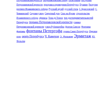
Петропавловский собор
Петропавловская крепость
Пиль-башня
постройки
Петропавловской крепости
призраки и привидения Петербурга
Пушкин
Распутин
росписи Исаакиевского собора
Русский музей
русский стиль
С. Бржозовский
С.
Чевакинский
Садовая улица
Секретный дом
Спас-на-Крови
строительство
топ достопримечательностей
Исаакиевского собора
сфинксы
Тома де Томон
тюрьма Петропавловской крепости
Петербурга
узники
Петропавловской крепости
улица Рубинштейна
фонтан Самсон
Фонтанка
фонтаны Петергофа
фонтаны
Царское
храмы Санкт-Петербурга
Эрмитаж
центр Петербурга
Ч. Камерон
село
Э. Фальконе
Ю.
Фельтен