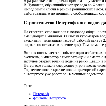
В разработке этого проекта принимали участие и
В. Туволков, обучавшийся четыре года во Франции
из-под земли ключи в районе ропшинских высот, 
действовавшего по принципу сообщающихся сосу
Строительство Петергофского водовод
На строительство каналов и водовода общей прот
вмещающих 1 миллион 300 тысяч кубометров воды
ужасными - пятнадцатичасовой рабочий день за 2,
нормально питаться в течение дня). Тем не менее
Вот как описывает это событие один из близких к
окончены, император с императрицей и вместе с
заступов открыл течение воды из речки Кваши в 
Петергофе только в следующее утро в шесть часов
Торжественное открытие новой приморской царско
в Петергофе уже работало 16 мощных водометов.
Теги:
Петергоф
фонтаны Петергофа