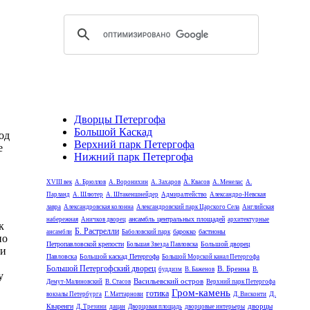
Дворцы Петергофа
Большой Каскад
од
Верхний парк Петергофа
е
Нижний парк Петергофа
XVIII век
А. Брюллов
А. Воронихин
А. Захаров
А. Квасов
А. Менелас
А.
Парланд
А. Шлютер
А. Штакеншнейдер
Адмиралтейство
Александро-Невская
лавра
Александровская колонна
Александровский парк Царского Села
Английская
ансамбль центральных площадей
набережная
Аничков дворец
архитектурные
к
Б. Растрелли
барокко
бастионы
ансамбли
Баболовский парк
но
Петропавловской крепости
Большой дворец
Большая Звезда Павловска
ии
Павловска
Большой каскад Петергофа
Большой Морской канал Петергофа
Большой Петергофский дворец
В. Бренна
буддизм
В. Баженов
В.
у
Васильевский остров
Демут-Малиновский
В. Стасов
Верхний парк Петергофа
Гром-камень
готика
Д.
вокзалы Петербурга
Г. Маттарнови
Д. Висконти
дворцы
Кваренги
Д. Трезини
дацан
Дворцовая площадь
дворцовые интерьеры