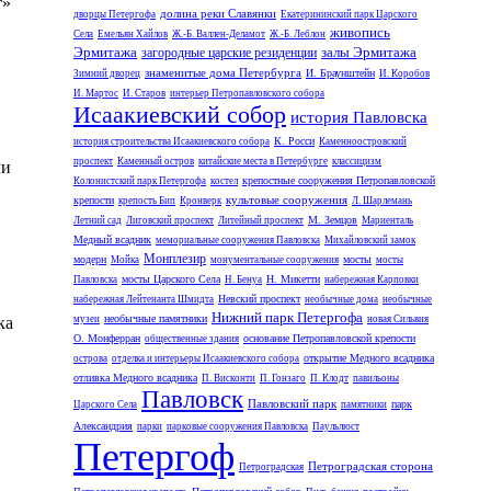
т»
долина реки Славянки
дворцы Петергофа
Екатерининский парк Царского
живопись
Села
Емельян Хайлов
Ж.-Б. Валлен-Деламот
Ж.-Б. Леблон
,
Эрмитажа
залы Эрмитажа
загородные царские резиденции
знаменитые дома Петербурга
И. Браунштейн
Зимний дворец
И. Коробов
И. Мартос
И. Старов
интерьер Петропавловского собора
Исаакиевский собор
история Павловска
К. Росси
история строительства Исаакиевского собора
Каменноостровский
проспект
Каменный остров
китайские места в Петербурге
классицизм
ли
крепостные сооружения Петропавловской
Колонистский парк Петергофа
костел
культовые сооружения
крепости
крепость Бип
Кронверк
Л. Шарлемань
М. Земцов
Летний сад
Лиговский проспект
Литейный проспект
Мариенталь
Медный всадник
мемориальные сооружения Павловска
Михайловский замок
Монплезир
модерн
мосты
Мойка
монументальные сооружения
мосты
мосты Царского Села
Н. Микетти
Павловска
Н. Бенуа
набережная Карповки
Невский проспект
набережная Лейтенанта Шмидта
необычные дома
необычные
Нижний парк Петергофа
необычные памятники
ка
музеи
новая Сильвия
О. Монферран
основание Петропавловской крепости
общественные здания
открытие Медного всадника
острова
отделка и интерьеры Исаакиевского собора
отливка Медного всадника
П. Висконти
П. Гонзаго
П. Клодт
павильоны
Павловск
Павловский парк
парк
Царского Села
памятники
Александрия
парки
парковые сооружения Павловска
Паульлюст
Петергоф
Петроградская сторона
Петроградская