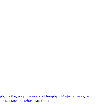
рбурга
Когда лучше ехать в Петербург
Мифы и легенды
овская крепость
Эрмитаж
Улицы