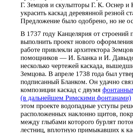
Г. Земцов и скульпторы Г. К. Оснер и
украсить каскад деревянной резной ст
Предложение было одобрено, но не о
В 1737 году Канцелярия от строений 
выполнить проект нового оформления 
работе привлекли архитектора Земцов
помощников — И. Бланка и И. Давыд
несколько чертежей каскада, вышедши
Земцова. В апреле 1738 года был утве
подписанный Бланком. Он удачно свя
композиции каскад с двумя
фонтанны
(в дальнейшем Римскими фонтанами)
этом проекте водопадные уступы реш
расположенных наклонно щитов, пок
между глыбами которого бурлят пото
лестниц, вплотную примыкавших к ка