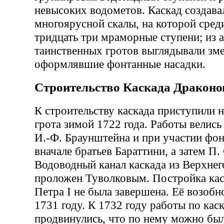
невысоких водометов. Каскад создава
многоярусной скалы, на которой сред
тридцать три мраморные ступени; из 
таинственных гротов выглядывали зм
оформлявшие фонтанные насадки.
Строительство Каскада Драконо
К строительству каскада приступили 
грота зимой 1722 года. Работы велис
И.-Ф. Браунштейна и при участии фо
вначале братьев Бараттини, а затем П.
Водоводный канал каскада из Верхнег
проложен Туволковым. Постройка кас
Петра I не была завершена. Её возобн
1731 году. К 1732 году работы по кас
продвинулись, что по нему можно был