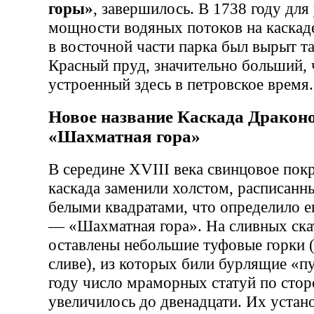
горы»
, завершилось. В 1738 году для
мощности водяных потоков на каскад
в восточной части парка был вырыт т
Красный пруд, значительно больший, 
устроенный здесь в петровское время.
Новое название Каскада Дракон
«Шахматная гора»
В середине XVIII века свинцовое пок
каскада заменили холстом, расписан
белыми квадратами, что определило е
— «Шахматная гора». На сливных ска
оставлены небольшие туфовые горки (
сливе), из которых били бурлящие «п
году число мраморных статуй по стор
увеличилось до двенадцати. Их устан