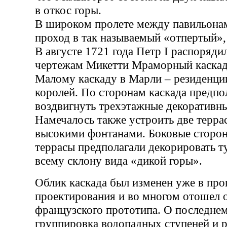
в откос горы.
В широком пролете между павильона
проход в так называемый «отпертый», 
В августе 1721 года Петр I распорядил
чертежам Микетти Мраморный каскад
Малому каскаду в Марли – резиденци
королей. По сторонам каскада предпо
воздвигнуть трехэтажные декоративн
Намечалось также устроить две терра
высокими фонтанами. Боковые сторон
террасы предполагали декорировать 
всему склону вида «дикой горы».
Облик каскада был изменен уже в про
проектирования и во многом отошел о
французского прототипа. О последне
группировка водопадных ступеней и 