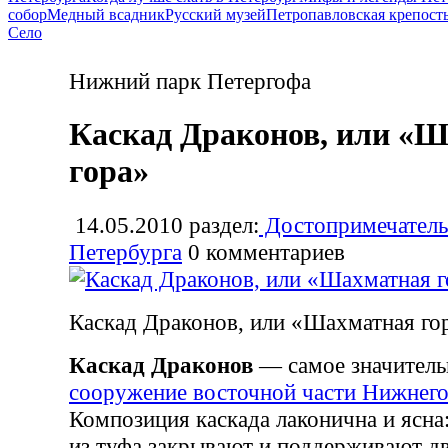
собор
Медный всадник
Русский музей
Петропавловская крепост
Село
Нижний парк Петергофа
Каскад Драконов, или «
гора»
14.05.2010
раздел:
Достопримечатель
Петербурга
0
комментариев
Каскад Драконов, или «Шахматная го
Каскад Драконов
— самое значител
сооружение восточной части Нижнего
Композиция каскада лаконична и ясна
из туфа закрывают и поддерживают д