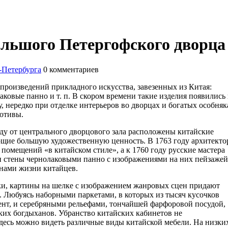
льшого Петергофского дворца
-Петербурга
0
комментариев
 произведений прикладного искусства, завезенных из Китая:
аковые панно и т. п. В скором времени такие изделия появились
, нередко при отделке интерьеров во дворцах и богатых особняк
отивы.
аду от центрального дворцового зала расположены китайские
щие большую художественную ценность. В 1763 году архитекто
помещений «в китайском стиле», а к 1760 году русские мастера
и стены чернолаковыми панно с изображениями на них пейзажей
енами жизни китайцев.
лки, картины на шелке с изображением жанровых сцен придают
 Любуясь наборными паркетами, в которых из тысяч кусочков
нт, и серебряными рельефами, тончайшей фарфоровой посудой,
их богдыханов. Убранство китайских кабинетов не
есь можно видеть различные виды китайской мебели. На низки