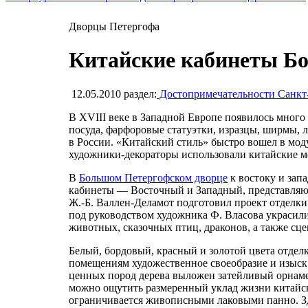
Дворцы Петергофа
Китайские кабинеты Бо
12.05.2010
раздел:
Достопримечательности Санкт
В XVIII веке в Западной Европе появилось много
посуда, фарфоровые статуэтки, изразцы, ширмы, л
в России. «Китайский стиль» быстро вошел в моду
художники-декораторы использовали китайские м
В
Большом Петергофском дворце
к востоку и зап
кабинеты — Восточный и Западный, представляю
Ж.-Б. Валлен-Деламот подготовил проект отделки 
под руководством художника Ф. Власова украсил
животных, сказочных птиц, драконов, а также сц
Белый, бордовый, красный и золотой цвета отде
помещениям художественное своеобразие и изыск.
ценных пород дерева выложен затейливый орнаме
можно ощутить размеренный уклад жизни китайск
ограничивается живописными лаковыми панно. Зд