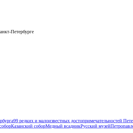
анкт-Петербурге
рбурга
99 редких и малоизвестных достопримечательностей Пете
собор
Казанский собор
Медный всадник
Русский музей
Петропавл