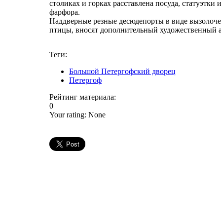
столиках и горках расставлена посуда, статуэтки
фарфора.
Наддверные резные десюдепорты в виде вызолоче
птицы, вносят дополнительный художественный ак
Теги:
Большой Петергофский дворец
Петергоф
Рейтинг материала:
0
Your rating:
None