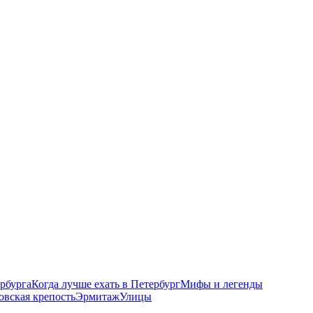
рбурга
Когда лучше ехать в Петербург
Мифы и легенды
овская крепость
Эрмитаж
Улицы