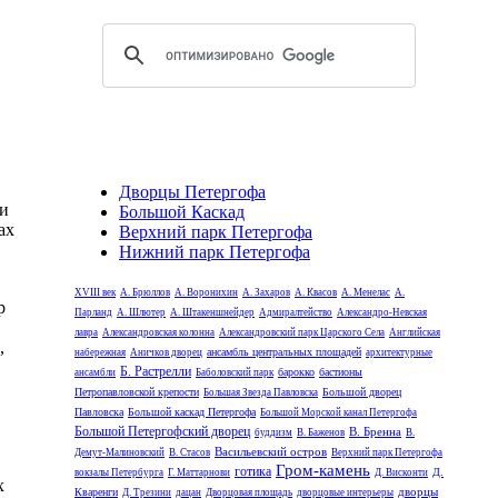
Дворцы Петергофа
 и
Большой Каскад
ах
Верхний парк Петергофа
Нижний парк Петергофа
XVIII век
А. Брюллов
А. Воронихин
А. Захаров
А. Квасов
А. Менелас
А.
р
Парланд
А. Шлютер
А. Штакеншнейдер
Адмиралтейство
Александро-Невская
лавра
Александровская колонна
Александровский парк Царского Села
Английская
,
ансамбль центральных площадей
набережная
Аничков дворец
архитектурные
Б. Растрелли
барокко
бастионы
ансамбли
Баболовский парк
Петропавловской крепости
Большой дворец
Большая Звезда Павловска
Павловска
Большой каскад Петергофа
Большой Морской канал Петергофа
Большой Петергофский дворец
В. Бренна
буддизм
В. Баженов
В.
Васильевский остров
Демут-Малиновский
В. Стасов
Верхний парк Петергофа
Гром-камень
готика
Д.
вокзалы Петербурга
Г. Маттарнови
Д. Висконти
х
дворцы
Кваренги
Д. Трезини
дацан
Дворцовая площадь
дворцовые интерьеры