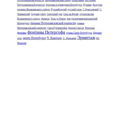
Петропавловский собор
Петропавловская крепость
Пиль-башня
постройки
Петропавловской крепости
призраки и привидения Петербурга
Пушкин
Распутин
росписи Исаакиевского собора
Русский музей
русский стиль
С. Бржозовский
С.
Чевакинский
Садовая улица
Секретный дом
Спас-на-Крови
строительство
топ достопримечательностей
Исаакиевского собора
сфинксы
Тома де Томон
тюрьма Петропавловской крепости
Петербурга
узники
Петропавловской крепости
улица Рубинштейна
фонтан Самсон
Фонтанка
фонтаны Петергофа
фонтаны
Царское
храмы Санкт-Петербурга
Эрмитаж
центр Петербурга
Ч. Камерон
село
Э. Фальконе
Ю.
Фельтен