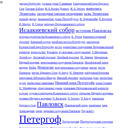
го
долина реки Славянки
дворцы Петергофа
Екатерининский парк Царского
живопись
Села
Емельян Хайлов
Ж.-Б. Валлен-Деламот
Ж.-Б. Леблон
Эрмитажа
залы Эрмитажа
загородные царские резиденции
знаменитые дома Петербурга
И. Браунштейн
Зимний дворец
И. Коробов
И. Мартос
И. Старов
интерьер Петропавловского собора
Исаакиевский собор
история Павловска
К. Росси
история строительства Исаакиевского собора
Каменноостровский
проспект
Каменный остров
китайские места в Петербурге
классицизм
крепостные сооружения Петропавловской
Колонистский парк Петергофа
костел
культовые сооружения
крепости
крепость Бип
Кронверк
Л. Шарлемань
М. Земцов
Летний сад
Лиговский проспект
Литейный проспект
Мариенталь
Медный всадник
мемориальные сооружения Павловска
Михайловский замок
Монплезир
модерн
мосты
Мойка
монументальные сооружения
мосты
мосты Царского Села
Н. Микетти
Павловска
Н. Бенуа
набережная Карповки
Невский проспект
набережная Лейтенанта Шмидта
необычные дома
необычные
Нижний парк Петергофа
необычные памятники
музеи
новая Сильвия
О. Монферран
основание Петропавловской крепости
общественные здания
открытие Медного всадника
острова
отделка и интерьеры Исаакиевского собора
отливка Медного всадника
П. Висконти
П. Гонзаго
П. Клодт
павильоны
Павловск
Павловский парк
парк
Царского Села
памятники
Александрия
парки
парковые сооружения Павловска
Паульлюст
Петергоф
Петроградская сторона
Петроградская