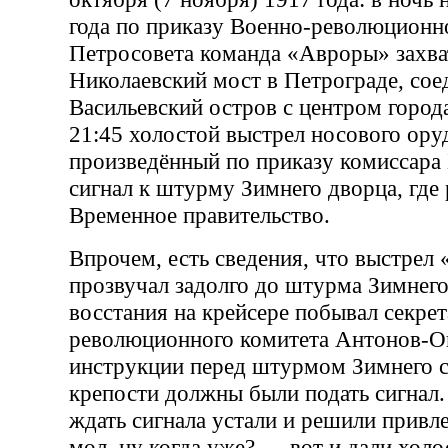
года по приказу Военно-революционн
Петросовета команда «Авроры» захват
Николаевский мост в Петрограде, со
Васильевский остров с центром города
21:45 холостой выстрел носового ор
произведённый по приказу комиссара
сигнал к штурму Зимнего дворца, где
Временное правительство.
Впрочем, есть сведения, что выстрел
прозвучал задолго до штурма Зимнего
восстания на крейсере побывал секрет
революционного комитета Антонов-Ов
инструкции перед штурмом Зимнего 
крепости должны были подать сигнал
ждать сигнала устали и решили привл
мол, ну когда уже? — вот и дали холо