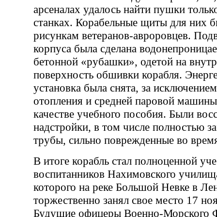
арсеналах удалось найти пушки тольк
станках. Корабельные щиты для них 
рисункам ветеранов-авроровцев. Подв
корпуса была сделана водонепрониц
бетонной «рубашки», одетой на вну
поверхность обшивки корабля. Энерг
установка была снята, за исключением
отопления и средней паровой машины
качестве учебного пособия. Были вос
надстройки, в том числе полностью 
трубы, сильно поврежденные во врем
В итоге корабль стал полноценной уч
воспитанников Нахимовского училища
которого на реке Большой Невке в Ле
торжественно занял свое место 17 ноя
Будущие офицеры Военно-Морского Ф