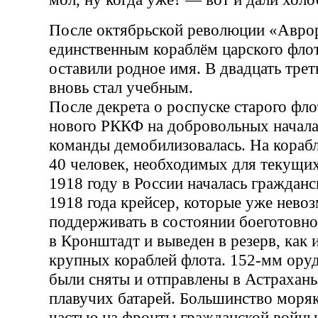
После октябрьской революции «Аврор
единственным кораблём царского фло
оставили родное имя. В двадцать трет
вновь стал учебным.
После декрета о роспуске старого фло
нового РККФ на добровольных начала
команды демобилизовалась. На кораб
40 человек, необходимых для текущих
1918 году в России началась гражданс
1918 года крейсер, которые уже нево
поддерживать в состоянии боеготовно
в Кронштадт и выведен в резерв, как
крупных кораблей флота. 152-мм ор
были сняты и отправлены в Астрахан
плавучих батарей. Большинство моря
частью на фронты гражданской войны