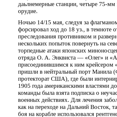
даьлнемерные станции, четыре 75-мм 
орудие.
Ночью 14/15 мая, следуя за флагмано
форсировал ход до 18 уз., в темноте о
преследования противником и разверн
нескольких попыток повернуть на сев
торпедные атаки японских миноносцев
отряда О. А. Энквиста — «Олег» и «
присоединившимся к ним крейсером 
пришли в нейтральный порт Манила 
протекторат США), где были интерни
1905 года американскими властями до
команды была взята подписка о неуча
военных действиях. Для лечения заб
как на переходе на Дальний Восток, та
боя на корабле использовался рентге