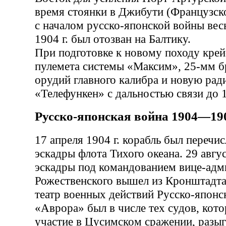
время стоянки в Джибути (Французско
с началом русско-японской войны вес
1904 г. был отозван на Балтику.
При подготовке к новому походу крей
пулемета системы «Максим», 25-мм 
орудий главного калибра и новую ра
«Телефункен» с дальностью связи до 
Русско-японская война 1904—190
17 апреля 1904 г. корабль был перечис
эскадры флота Тихого океана. 29 авгус
эскадры под командованием вице-адми
Рожественского вышел из Кронштадта 
театр военных действий Русско-японс
«Аврора» был в числе тех судов, кот
участие в Цусимском сражении, разы