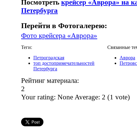
Посмотреть
крейсер «Аврора» на к
Петербурга
Перейти в Фотогалерею:
Фото крейсера «Аврора»
Теги:
Связанные те
Петроградская
Аврора
топ достопримечательностей
Петровс
Петербурга
Рейтинг материала:
2
Your rating:
None
Average:
2
(
1
vote)