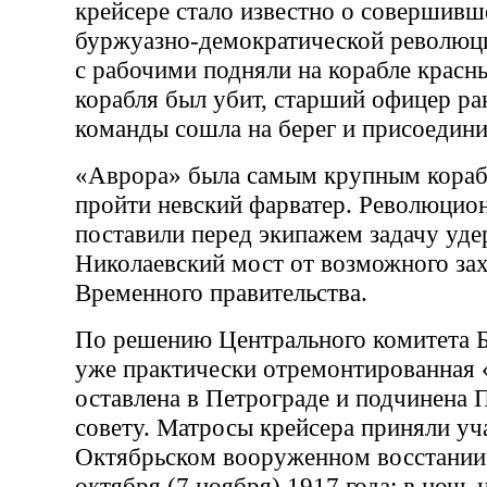
крейсере стало известно о совершивш
буржуазно-демократической революци
с рабочими подняли на корабле красн
корабля был убит, старший офицер ра
команды сошла на берег и присоедини
«Аврора» была самым крупным кораб
пройти невский фарватер. Революцио
поставили перед экипажем задачу уде
Николаевский мост от возможного за
Временного правительства.
По решению Центрального комитета Б
уже практически отремонтированная
оставлена в Петрограде и подчинена 
совету. Матросы крейсера приняли уч
Октябрьском вооруженном восстании 
октября (7 ноября) 1917 года: в ночь 