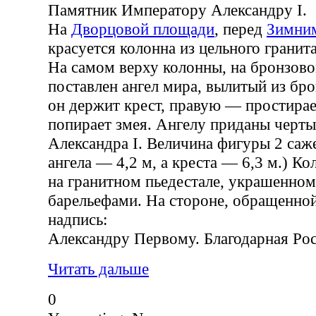
Памятник Императору Александру I.
На
Дворцовой площади
, перед
Зимни
красуется колонна из цельного гранита
На самом верху колонны, на бронзов
поставлен ангел мира, вылитый из бр
он держит крест, правую — простирает
попирает змея. Ангелу приданы черт
Александра I. Величина фигуры 2 саж
ангела — 4,2 м, а креста — 6,3 м.) Ко
на гранитном пьедестале, украшенно
барельефами. На стороне, обращенной
надпись:
Александру Первому. Благодарная Poc
Читать дальше
0