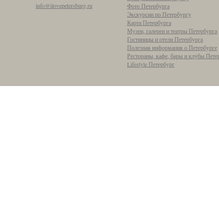
info@ilovepetersburg.ru
Фото Петербурга
Экскурсии по Петербургу
Карта Петербурга
Музеи, галереи и театры Петербурга
Гостиницы и отели Петербурга
Полезная информация о Петербурге
Рестораны, кафе, бары и клубы Пете
Lifestyle Петербург