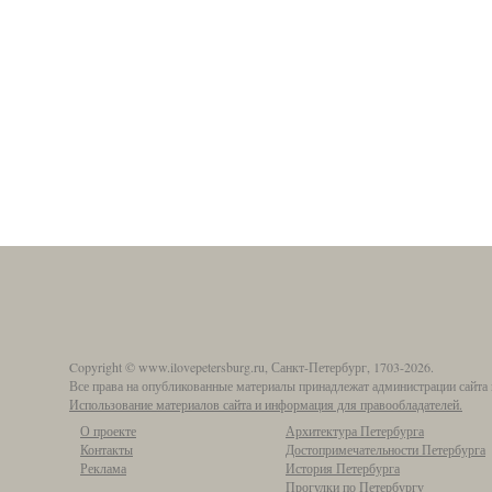
Copyright © www.ilovepetersburg.ru, Санкт-Петербург, 1703-2026.
Все права на опубликованные материалы принадлежат администрации сайта 
Использование материалов сайта и информация для правообладателей.
О проекте
Архитектура Петербурга
Контакты
Достопримечательности Петербурга
Реклама
История Петербурга
Прогулки по Петербургу