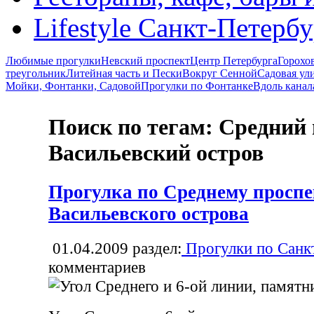
Lifestyle Санкт-Петерб
Любимые прогулки
Невский проспект
Центр Петербурга
Горохо
треугольник
Литейная часть и Пески
Вокруг Сенной
Садовая ул
Мойки, Фонтанки, Садовой
Прогулки по Фонтанке
Вдоль канал
Поиск по тегам: Средний 
Васильевский остров
Прогулка по Среднему проспе
Васильевского острова
01.04.2009
раздел:
Прогулки по Санк
комментариев