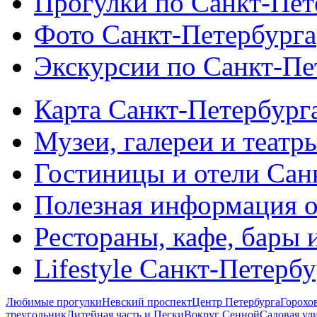
Прогулки по Санкт-Пет
Фото Санкт-Петербурга
Экскурсии по Санкт-Пе
Карта Санкт-Петербург
Музеи, галереи и театр
Гостиницы и отели Сан
Полезная информация о
Рестораны, кафе, бары 
Lifestyle Санкт-Петерб
Любимые прогулки
Невский проспект
Центр Петербурга
Горохо
треугольник
Литейная часть и Пески
Вокруг Сенной
Садовая ул