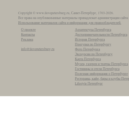
Copyright © www.ilovepetersburg.ru, Санкт-Петербург, 1703-2026.
Все права на опубликованные материалы принадлежат администрации сайта 
Использование материалов сайта и информация для правообладателей.
О проекте
Архитектура Петербурга
Контакты
Достопримечательности Петербурга
Реклама
История Петербурга
Прогулки по Петербургу
info@ilovepetersburg.ru
Фото Петербурга
Экскурсии по Петербургу
Карта Петербурга
Музеи, галереи и театры Петербурга
Гостиницы и отели Петербурга
Полезная информация о Петербурге
Рестораны, кафе, бары и клубы Пете
Lifestyle Петербург